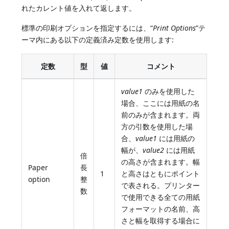
れたカレント値を入れて返します。
標準の印刷オプションを指定するには、“
Print Options
”テ
ーマ内にある以下の定義済み定数を使用します:
定数
型
値
コメント
value1
のみを使用した
場合、ここには用紙の名
前のみが含まれます。両
方の引数を使用した場
合、
value1
には用紙の
幅が、
value2
には用紙
倍
の高さが含まれます。幅
Paper
長
1
と高さはともにポイント
option
整
で表される。プリンター
数
で使用できる全ての用紙
フォーマットの名前、高
さと幅を取得する場合に