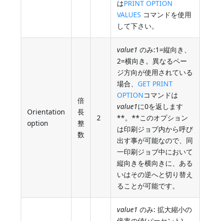
は
PRINT OPTION
VALUES
コマンドを使用
して下さい。
value1
のみ:1=縦向き、
2=横向き。異なるペー
ジ方向が使用されている
場合、
GET PRINT
OPTION
コマンドは
倍
value1
に0を返します
Orientation
長
2
**。**このオプション
option
整
は印刷ジョブ内から呼び
数
出す事が可能なので、同
一印刷ジョブ中において
縦向きを横向きに、ある
いはその逆へと切り替え
ることが可能です。
value1
のみ: 拡大縮小の
倍率の値(パーセント)。