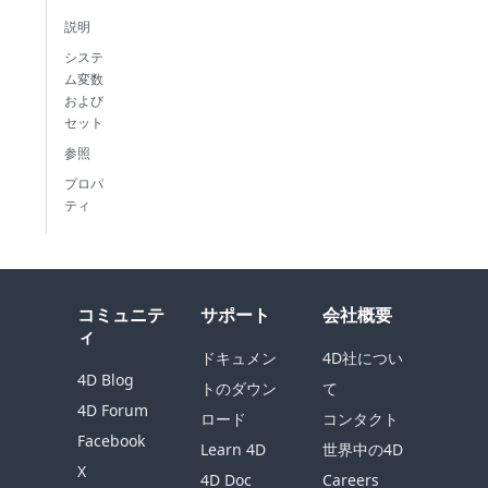
説明
システ
ム変数
および
セット
参照
プロパ
ティ
コミュニテ
サポート
会社概要
ィ
ドキュメン
4D社につい
4D Blog
トのダウン
て
4D Forum
ロード
コンタクト
Facebook
Learn 4D
世界中の4D
X
4D Doc
Careers