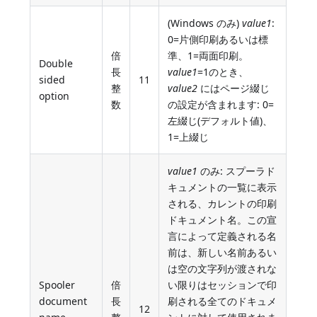
(Windows のみ)
value1
:
0=片側印刷あるいは標
倍
準、1=両面印刷。
Double
長
value1
=1のとき、
sided
11
整
value2
にはページ綴じ
option
数
の設定が含まれます: 0=
左綴じ(デフォルト値)、
1=上綴じ
value1
のみ: スプーラド
キュメントの一覧に表示
される、カレントの印刷
ドキュメント名。この宣
言によって定義される名
前は、新しい名前あるい
は空の文字列が渡されな
Spooler
倍
い限りはセッションで印
document
長
刷される全てのドキュメ
12