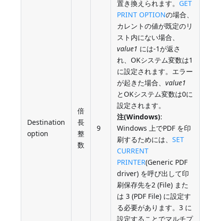
置き換えられます。
GET
PRINT OPTION
の場合、
カレントの値が既定のリ
スト内にない場合、
value1
には-1が返さ
れ、OKシステム変数は1
に設定されます。エラー
が起きた場合、
value1
とOKシステム変数は0に
設定されます。
倍
注(Windows)
:
Destination
長
9
Windows 上でPDF を印
option
整
刷するためには、
SET
数
CURRENT
PRINTER
(Generic PDF
driver) を呼び出して印
刷保存先を2 (File) また
は 3 (PDF File) に設定す
る必要があります。3 に
設定することでマルチプ