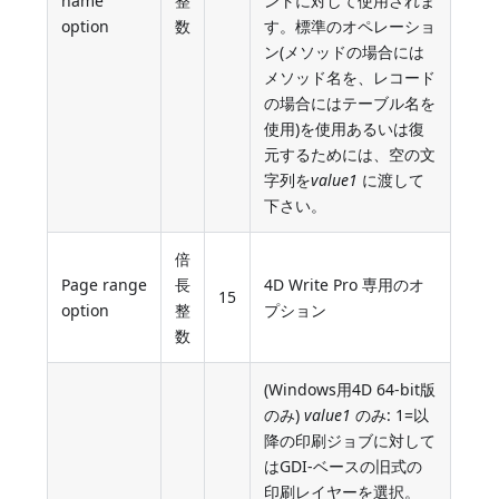
name
整
ントに対して使用されま
option
数
す。標準のオペレーショ
ン(メソッドの場合には
メソッド名を、レコード
の場合にはテーブル名を
使用)を使用あるいは復
元するためには、空の文
字列を
value1
に渡して
下さい。
倍
Page range
長
4D Write Pro 専用のオ
15
option
整
プション
数
(Windows用4D 64-bit版
のみ)
value1
のみ: 1=以
降の印刷ジョブに対して
はGDI-ベースの旧式の
印刷レイヤーを選択。