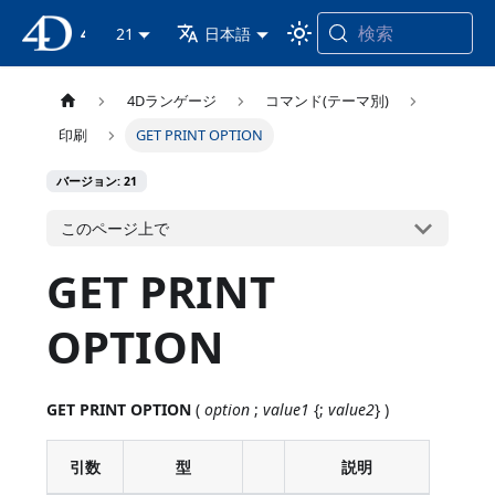
検索
4D ドキュメンテーション
21
日本語
4Dランゲージ
コマンド(テーマ別)
印刷
GET PRINT OPTION
バージョン: 21
このページ上で
GET PRINT
OPTION
GET PRINT OPTION
(
option
;
value1
{;
value2
} )
引数
型
説明