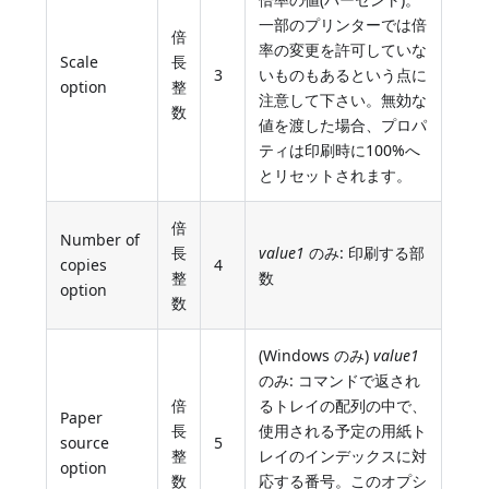
一部のプリンターでは倍
倍
率の変更を許可していな
Scale
長
3
いものもあるという点に
option
整
注意して下さい。無効な
数
値を渡した場合、プロパ
ティは印刷時に100%へ
とリセットされます。
倍
Number of
長
value1
のみ: 印刷する部
copies
4
整
数
option
数
(Windows のみ)
value1
のみ: コマンドで返され
倍
るトレイの配列の中で、
Paper
長
使用される予定の用紙ト
source
5
整
レイのインデックスに対
option
数
応する番号。このオプシ