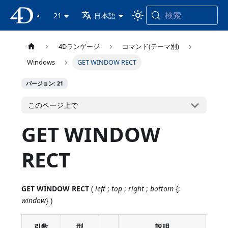
検索
4D ドキュメンテーション
21
日本語
4Dランゲージ
コマンド(テーマ別)
Windows
GET WINDOW RECT
バージョン: 21
このページ上で
GET WINDOW
RECT
GET WINDOW RECT
(
left
;
top
;
right
;
bottom
{;
window
} )
引数
型
説明