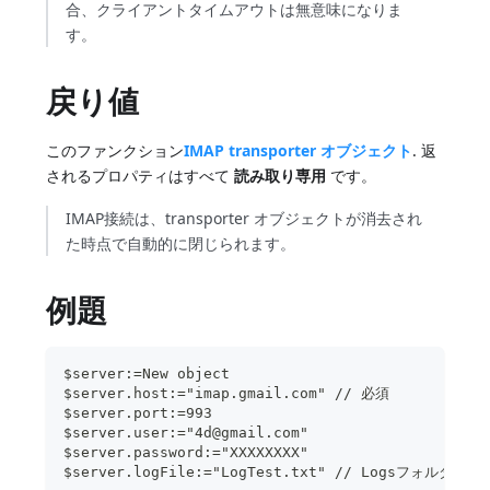
合、クライアントタイムアウトは無意味になりま
す。
戻り値
このファンクション
IMAP transporter オブジェクト
. 返
されるプロパティはすべて
読み取り専用
です。
IMAP接続は、transporter オブジェクトが消去され
た時点で自動的に閉じられます。
例題
$server:=New object
$server.host:="imap.gmail.com" // 必須
$server.port:=993
$server.user:="4d@gmail.com"
$server.password:="XXXXXXXX"
$server.logFile:="LogTest.txt" // Logsフォル