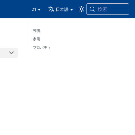
検索
21
日本語
説明
参照
プロパティ