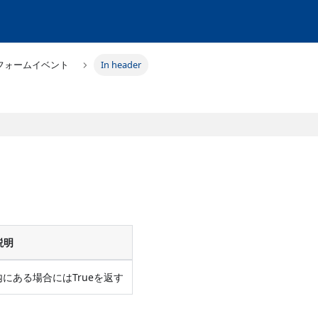
フォームイベント
In header
説明
にある場合にはTrueを返す