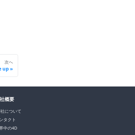
次へ
e up
社概要
D社について
ンタクト
界中の4D