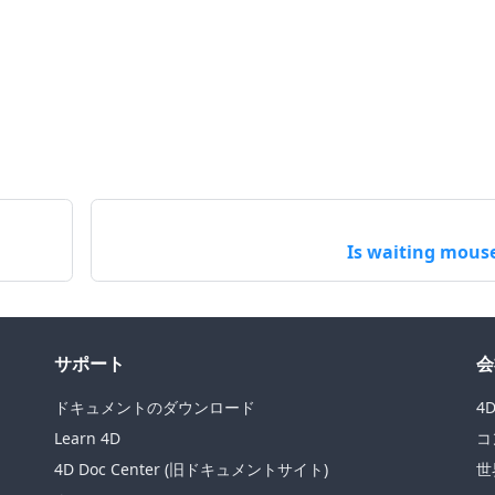
Is waiting mous
サポート
会
ドキュメントのダウンロード
4
Learn 4D
コ
4D Doc Center (旧ドキュメントサイト)
世