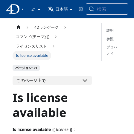
検索
4D ドキュメンテーション
21
日本語
4Dランゲージ
説明
コマンド(テーマ別)
参照
ライセンスリスト
プロパ
ティ
Is license available
バージョン: 21
このページ上で
Is license
available
Is license available
{(
license
)} :