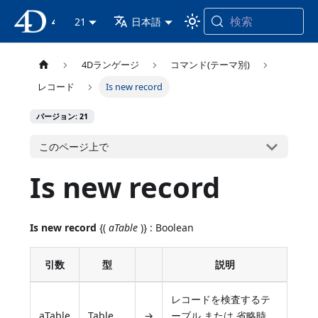
検索
4D ドキュメンテーション
21
日本語
4Dランゲージ
コマンド(テーマ別)
レコード
Is new record
バージョン: 21
このページ上で
Is new record
Is new record
{(
aTable
)} : Boolean
引数
型
説明
レコードを検査するテ
aTable
Table
→
ーブル または 省略時、