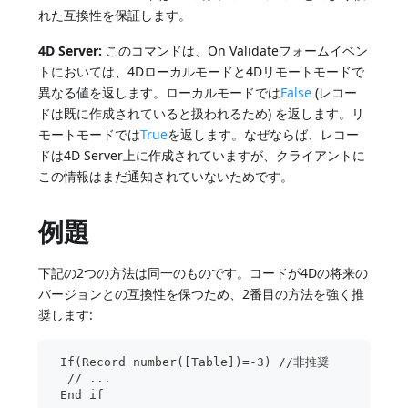
れた互換性を保証します。
4D Server:
このコマンドは、On Validateフォームイベン
トにおいては、4Dローカルモードと4Dリモートモードで
異なる値を返します。ローカルモードでは
False
(レコー
ドは既に作成されていると扱われるため) を返します。リ
モートモードでは
True
を返します。なぜならば、レコー
ドは4D Server上に作成されていますが、クライアントに
この情報はまだ通知されていないためです。
例題
下記の2つの方法は同一のものです。コードが4Dの将来の
バージョンとの互換性を保つため、2番目の方法を強く推
奨します:
 If(Record number([Table])=-3) //非推奨
  // ...
 End if