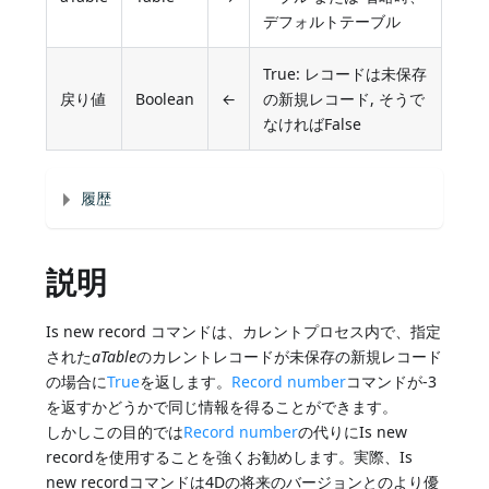
デフォルトテーブル
True: レコードは未保存
戻り値
Boolean
←
の新規レコード, そうで
なければFalse
履歴
説明
Is new record コマンドは、カレントプロセス内で、指定
された
aTable
のカレントレコードが未保存の新規レコード
の場合に
True
を返します。
Record number
コマンドが-3
を返すかどうかで同じ情報を得ることができます。
しかしこの目的では
Record number
の代りにIs new
recordを使用することを強くお勧めします。実際、Is
new recordコマンドは4Dの将来のバージョンとのより優