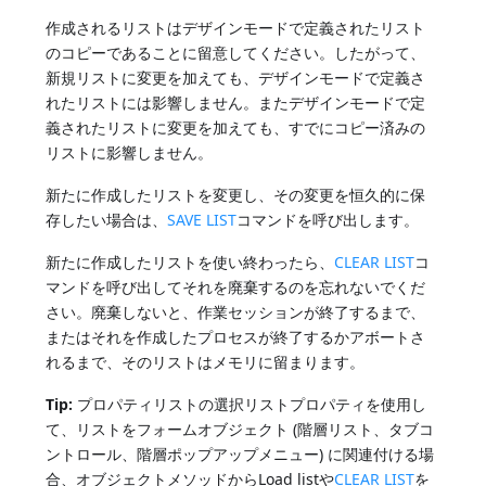
作成されるリストはデザインモードで定義されたリスト
のコピーであることに留意してください。したがって、
新規リストに変更を加えても、デザインモードで定義さ
れたリストには影響しません。またデザインモードで定
義されたリストに変更を加えても、すでにコピー済みの
リストに影響しません。
新たに作成したリストを変更し、その変更を恒久的に保
存したい場合は、
SAVE LIST
コマンドを呼び出します。
新たに作成したリストを使い終わったら、
CLEAR LIST
コ
マンドを呼び出してそれを廃棄するのを忘れないでくだ
さい。廃棄しないと、作業セッションが終了するまで、
またはそれを作成したプロセスが終了するかアボートさ
れるまで、そのリストはメモリに留まります。
Tip:
プロパティリストの選択リストプロパティを使用し
て、リストをフォームオブジェクト (階層リスト、タブコ
ントロール、階層ポップアップメニュー) に関連付ける場
合、オブジェクトメソッドからLoad listや
CLEAR LIST
を