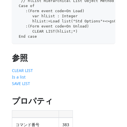
  // hlList Hierarchical List Object Method
 Case of
    :(Form event code=On Load)
       var hlList : Integer
       hlList:=Load list("Std Options"+<>gsCurre
    :(Form event code=On Unload)
       CLEAR LIST(hlList;*)
 End case
参照
CLEAR LIST
Is a list
SAVE LIST
プロパティ
コマンド番号
383