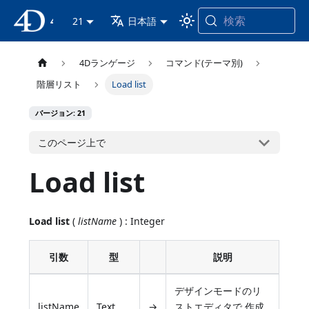
検索
4D ドキュメンテーション
21
日本語
4Dランゲージ
コマンド(テーマ別)
階層リスト
Load list
バージョン: 21
このページ上で
Load list
Load list
(
listName
) : Integer
引数
型
説明
デザインモードのリ
listName
Text
→
ストエディタで 作成