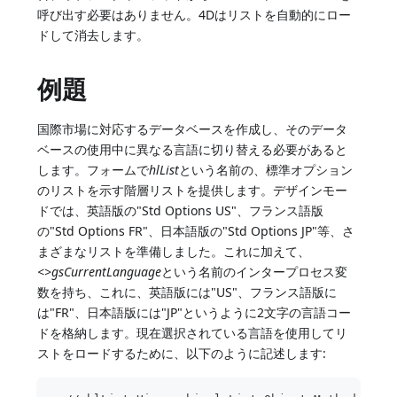
呼び出す必要はありません。4Dはリストを自動的にロー
ドして消去します。
例題
国際市場に対応するデータベースを作成し、そのデータ
ベースの使用中に異なる言語に切り替える必要があると
します。フォームで
hlList
という名前の、標準オプション
のリストを示す階層リストを提供します。デザインモー
ドでは、英語版の"Std Options US"、フランス語版
の"Std Options FR"、日本語版の"Std Options JP"等、さ
まざまなリストを準備しました。これに加えて、
<>gsCurrentLanguage
という名前のインタープロセス変
数を持ち、これに、英語版には"US"、フランス語版に
は"FR"、日本語版には"JP"というように2文字の言語コー
ドを格納します。現在選択されている言語を使用してリ
ストをロードするために、以下のように記述します: