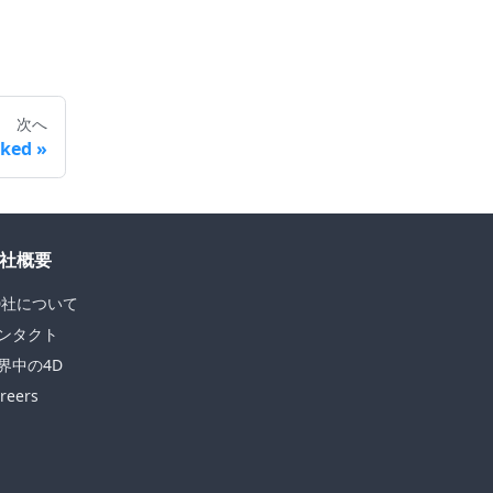
次へ
cked
社概要
D社について
ンタクト
界中の4D
reers