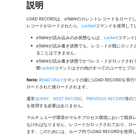
説明
LOAD RECORDは、
aTable
のカレントレコードをロードしま
レコードがロードされたら、
Locked
コマンドを使用して
aTable
が読み込みのみ状態ならば、
Locked
コマンド
aTable
が読み書き状態でも、レコ－ドが既にロック
ることはできません。
aTable
が読み書き状態でかつレコ－ドがロックされ
際
Locked
コマンドはその他のすべてのユーザとプロ
Note:
READ ONLY
コマンドの後にLOAD RECORDを実
ロードされた後ロードされます。
通常
QUERY
、
NEXT RECORD
、
PREVIOUS RECORD
等の
を使用する必要はありません。
マルチュユーザ環境やマルチプロセス環境において既存
なければなりません。レコードがロックされており、ロード
ます。このためには、ループ内でLOAD RECORDを