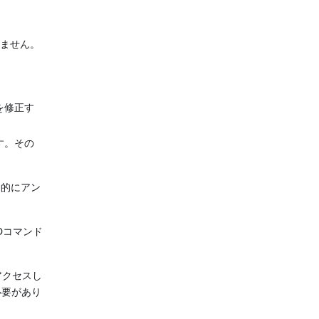
いません。
を修正す
す。その
動的にアン
Dコマンド
アクセスし
必要があり