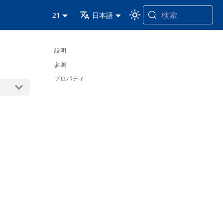
検索
21
日本語
説明
参照
プロパティ