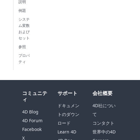
説明
例題
システ
ム変数
および
セット
参照
プロパ
ティ
コミュニテ
サポート
会社概要
ィ
ドキュメン
4D社につい
4D Blog
トのダウン
て
4D Forum
ロード
コンタクト
Facebook
Learn 4D
世界中の4D
X