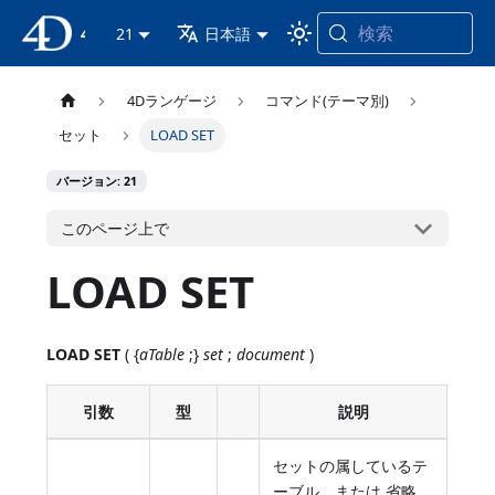
検索
4D ドキュメンテーション
21
日本語
4Dランゲージ
コマンド(テーマ別)
セット
LOAD SET
バージョン: 21
このページ上で
LOAD SET
LOAD SET
( {
aTable
;}
set
;
document
)
引数
型
説明
セットの属しているテ
ーブル、または 省略