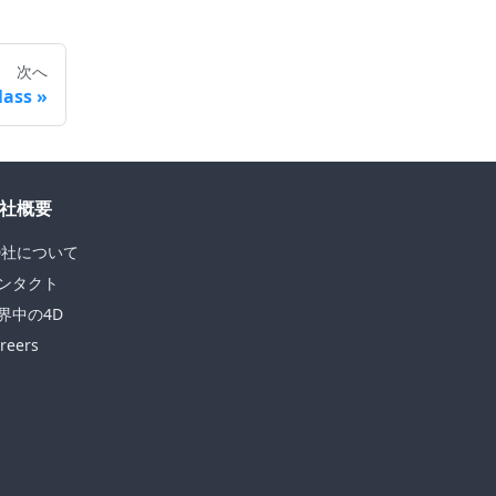
次へ
lass
社概要
D社について
ンタクト
界中の4D
reers