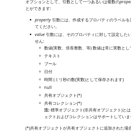
オプションとして、引数として一つあるいは複数の
prope
とができます:
property
引数には、作成するプロパティのラベルを渡し
てください。
value
引数には、そのプロパティに対して設定した
せん:
数値(実数、倍長整数、等) 数値は常に実数と
テキスト
ブール
日付
時間 (ミリ秒の数(実数)として保存されます)
null
共有オブジェクト(*)
共有コレクション(*)
注:
標準オブジェクト(非共有オブジェクト)と
ェクトおよびコレクションはサポートしていま
(*)共有オブジェクトが共有オブジェクトに追加された