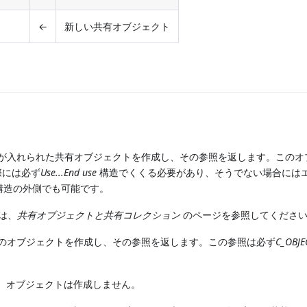
←
新しい共有オブジェクト
が入れられた共有オブジェクトを作成し、その参照を返します。このオ
際には必ず
Use...End use
構造でくくる必要があり、そうでない場合には
構造の外側でも可能です。
は、
共有オブジェクトと共有コレクション
のページを参照してくださ
のオブジェクトを作成し、その参照を返します。この参照は必ず
C_OBJE
すが、オブジェクトは作成しません。