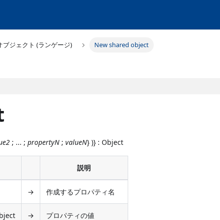
オブジェクト (ランゲージ)
New shared object
t
ue2
; ... ;
propertyN
;
valueN
} )} : Object
説明
→
作成するプロパティ名
bject
→
プロパティの値