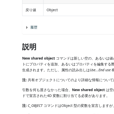
戻り値
Object
履歴
説明
New shared object
コマンドは新しい空の、あるいは値
トにプロパティを追加、あるいはプロパティを編集する
生成されます。ただし、属性の読み出しは
Use...End use
注:
共有オブジェクトについてのより詳細な情報について
引数を何も渡さなかった場合、
New shared object
は空
ドで宣言された4D 変数に割り当てる必要があります。
注:
C_OBJECT
コマンドはObject 型の変数を宣言しま