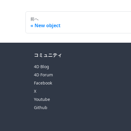
前へ
New object
コミュニティ
4D Blog
4D Forum
Facebook
X
Youtube
Github