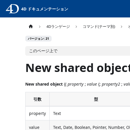
4D ドキュメンテーション
4Dランゲージ
コマンド(テーマ別)
バージョン: 21
このページ上で
New shared objec
New shared object
{(
property
;
value
{;
property2
;
val
引数
型
property
Text
value
Text, Date, Boolean, Pointer, Number, O