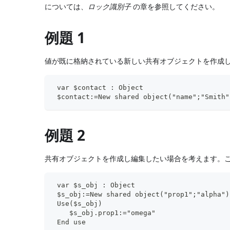
については、
ロック識別子
の章を参照してください。
例題 1
値が既に格納されている新しい共有オブジェクトを作成し
 var $contact : Object
 $contact:=New shared object("name";"Smith"
例題 2
共有オブジェクトを作成し編集したい場合を考えます。こ
 var $s_obj : Object
 $s_obj:=New shared object("prop1";"alpha")
 Use($s_obj)
    $s_obj.prop1:="omega"
 End use