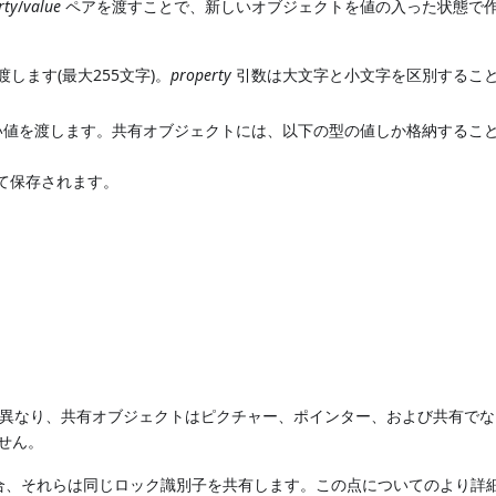
rty
/
value
ペアを渡すことで、新しいオブジェクトを値の入った状態で
ます(最大255文字)。
property
引数は大文字と小文字を区別するこ
い値を渡します。共有オブジェクトには、以下の型の値しか格納するこ
して保存されます。
は異なり、共有オブジェクトはピクチャー、ポインター、および共有で
せん。
場合、それらは同じロック識別子を共有します。この点についてのより詳