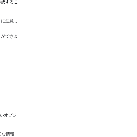
作成するこ
とに注意し
とができま
ないオブジ
細な情報