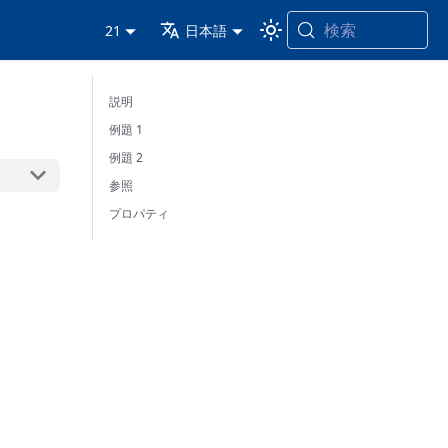
検索
21
日本語
説明
例題 1
例題 2
参照
プロパティ