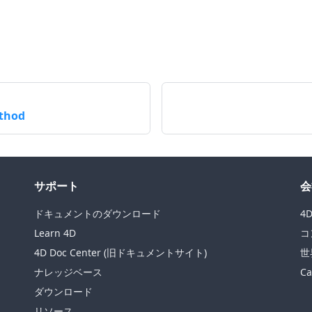
ethod
サポート
会
ドキュメントのダウンロード
4
Learn 4D
コ
4D Doc Center (旧ドキュメントサイト)
世
ナレッジベース
Ca
ダウンロード
リソース