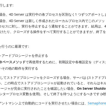
行します:
場合、4D Server は実行中の各プロセスを区別なく1 つずつアボートし
場合、4D Server は新しく作成されたローカルプロセス内でこのメ
スに対し、実行を停止するよう通知することができます。結局は、4D S
付けたり、クローズする操作をすべて実行することができますが、終了
を行うのに最適です:
トアードプロシージャを停止する
nデータベースメソッド
で再使用するために、初期設定や各種設定を（ディス
いその他の動作を実行する
してストアドプロシージャをクローズする場合、サーバは (ストアドプ
い。この時点でストアドプロシージャが起動されていると、それらはキ
シージャが完全に実行されたことを確認したい場合、
On Server Sh
ンタープロセス変数を使用)、そして終了を待つようにするべきです (x
アントマシン上で自動的にコードを実行させたい場合には、
Semaphor