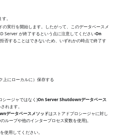
ます。
ソッドの実行を開始します。したがって、このデータベースメ
erver が終了するという点に注意してください
On
を拒否することはできないため、いずれかの時点で終了す
ク上にローカルに）保存する
ロシージャではなく)
On Server Shutdownデータベース
ルされます。
utdownデータベースメソッド
はストアドプロシージャに対し
秒のループや他のインタープロセス変数を使用)。
e
を使用してください。