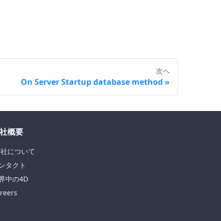
次へ
On Server Startup database method
社概要
D社について
ンタクト
界中の4D
reers