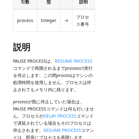
引数
型
説明
プロセ
process
Integer
→
ス番号
説明
PAUSE PROCESSは、
RESUME PROCESS
コマンドで再開されるまで
process
の実行
を停止します。この間
process
はマシンの
処理時間を使用しません。プロセスは停
止されてもメモリ内に残ります。
process
が既に停止していた場合は、
PAUSE PROCESSコマンドは何も行いませ
ん。プロセスが
DELAY PROCESS
コマンド
で遅延されている場合もそのプロセスは
停止されます。
RESUME PROCESS
コマン
ドは、即座にプロセスを再開します。