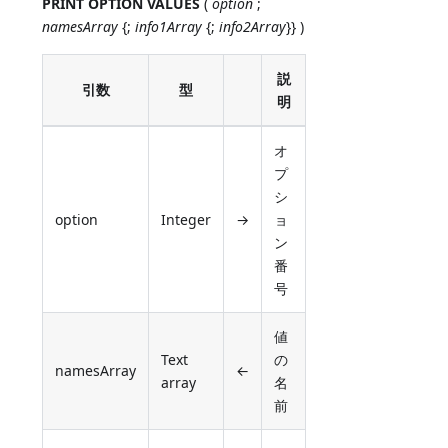
PRINT OPTION VALUES
(
option
;
namesArray
{;
info1Array
{;
info2Array
}} )
説
引数
型
明
オ
プ
シ
option
Integer
→
ョ
ン
番
号
値
Text
の
namesArray
←
array
名
前