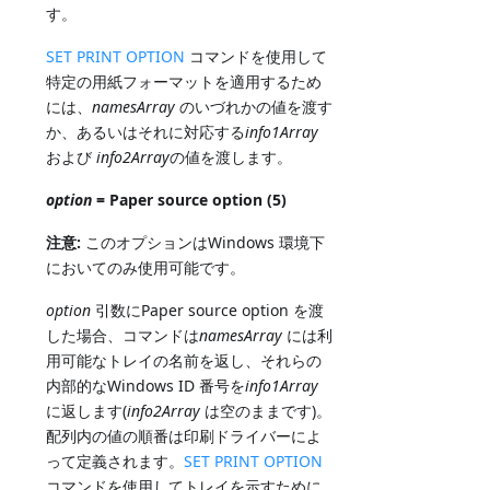
す。
SET PRINT OPTION
コマンドを使用して
特定の用紙フォーマットを適用するため
には、
namesArray
のいづれかの値を渡す
か、あるいはそれに対応する
info1Array
および
info2Array
の値を渡します。
option
= Paper source option (5)
注意:
このオプションはWindows 環境下
においてのみ使用可能です。
option
引数にPaper source option を渡
した場合、コマンドは
namesArray
には利
用可能なトレイの名前を返し、それらの
内部的なWindows ID 番号を
info1Array
に返します(
info2Array
は空のままです)。
配列内の値の順番は印刷ドライバーによ
って定義されます。
SET PRINT OPTION
コマンドを使用してトレイを示すために