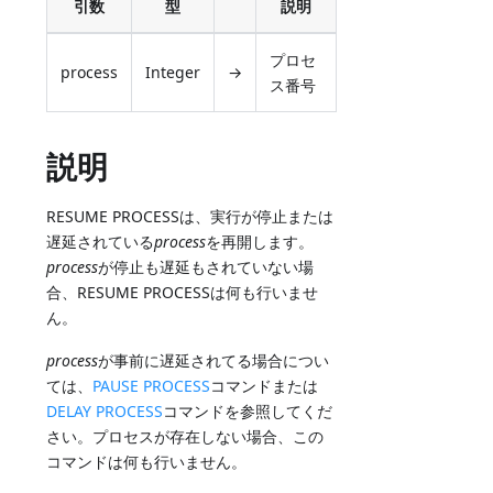
引数
型
説明
プロセ
process
Integer
→
ス番号
説明
RESUME PROCESSは、実行が停止または
遅延されている
process
を再開します。
process
が停止も遅延もされていない場
合、RESUME PROCESSは何も行いませ
ん。
process
が事前に遅延されてる場合につい
ては、
PAUSE PROCESS
コマンドまたは
DELAY PROCESS
コマンドを参照してくだ
さい。プロセスが存在しない場合、この
コマンドは何も行いません。