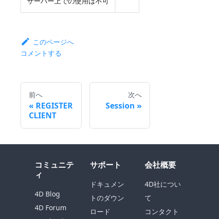
サーバー上での使用は不可
このページへ
コメントする
前へ
次へ
REGISTER
Session
CLIENT
コミュニテ
サポート
会社概要
ィ
ドキュメン
4D社につい
4D Blog
トのダウン
て
4D Forum
ロード
コンタクト