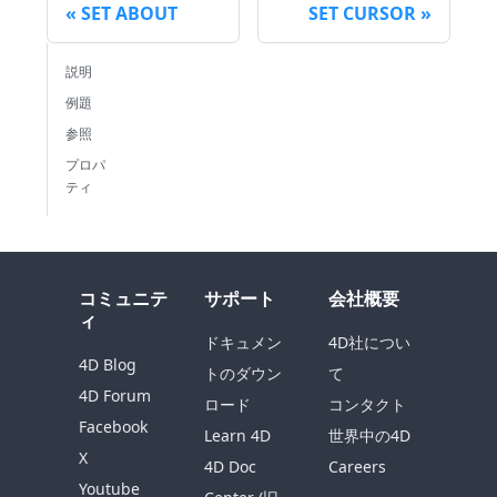
SET ABOUT
SET CURSOR
説明
例題
参照
プロパ
ティ
コミュニテ
サポート
会社概要
ィ
ドキュメン
4D社につい
4D Blog
トのダウン
て
4D Forum
ロード
コンタクト
Facebook
Learn 4D
世界中の4D
X
4D Doc
Careers
Youtube