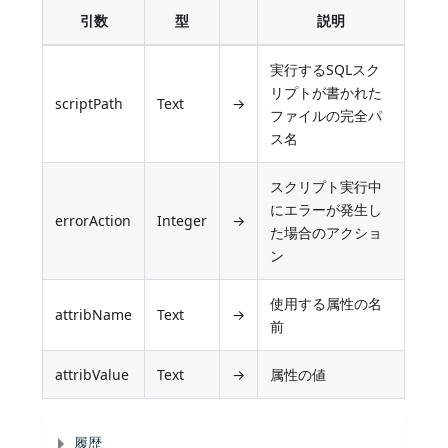
引数
型
説明
実行するSQLスク
リプトが書かれた
scriptPath
Text
→
ファイルの完全パ
ス名
スクリプト実行中
にエラーが発生し
errorAction
Integer
→
た場合のアクショ
ン
使用する属性の名
attribName
Text
→
前
attribValue
Text
→
属性の値
履歴