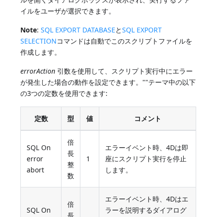
イルをユーザが選択できます。
Note
:
SQL EXPORT DATABASE
と
SQL EXPORT
SELECTION
コマンドは自動でこのスクリプトファイルを
作成します。
errorAction
引数を使用して、スクリプト実行中にエラー
が発生した場合の動作を設定できます。""テーマ中の以下
の3つの定数を使用できます:
定数
型
値
コメント
倍
SQL On
エラーイベント時、4Dは即
長
error
1
座にスクリプト実行を停止
整
abort
します。
数
エラーイベント時、4Dはエ
倍
SQL On
ラーを説明するダイアログ
長