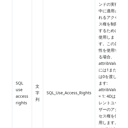
ンドの実行
中に適用さ
れるアクセ
ス権を制限
するために
使用しま
す。この属
性を使用す
る場合、
attribValue
には1また
は0を渡し
SQL
ます:
文
use
attribValue
字
SQL_Use_Access_Rights
access
= 1: 4Dはカ
列
rights
レントユー
ザーのアク
セス権を使
用します。