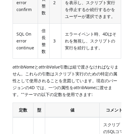
error
2
を表示し、スクリプト実行
整
confirm
を停止するか続行するかを
数
ユーザーが選択できます。
倍
SQL On
エラーイベント時、4Dはそ
長
error
3
れを無視し、スクリプトの
整
continue
実行を続行します。
数
attribName
と
attribValue
引数は組で渡さなければなりま
せん。これらの引数はスクリプト実行のための特定の属
性として使用されることを意図しています。現在のバー
ジョンの4D では、一つの属性を
attribName
に渡せま
す。""テーマの以下の定数を使用できます:
定数
型
値
コメント
スクリプト
のSQLコマ