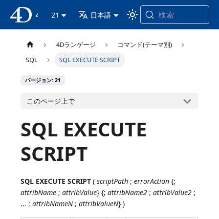
検索
4D ドキュメンテーション
21
日本語
4Dランゲージ
コマンド(テーマ別)
SQL
SQL EXECUTE SCRIPT
バージョン: 21
このページ上で
SQL EXECUTE
SCRIPT
SQL EXECUTE SCRIPT
(
scriptPath
;
errorAction
{;
attribName
;
attribValue
} {;
attribName2
;
attribValue2
;
... ;
attribNameN
;
attribValueN
} )