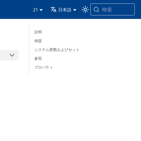
検索
21
日本語
説明
例題
システム変数およびセット
参照
プロパティ