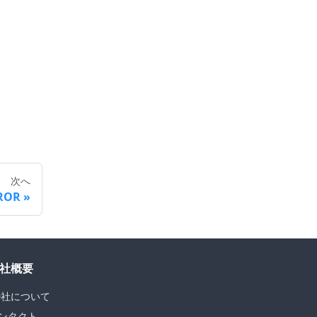
次へ
RROR
社概要
D社について
ンタクト