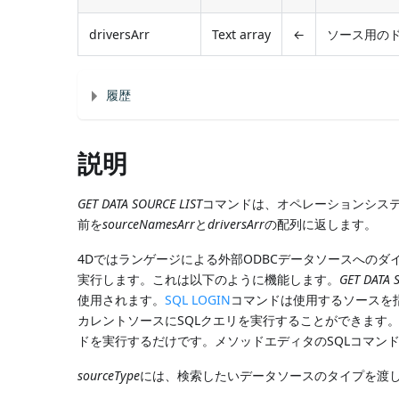
driversArr
Text array
←
ソース用の
履歴
説明
GET DATA SOURCE LIST
コマンドは、オペレーションシステ
前を
sourceNamesArr
と
driversArr
の配列に返します。
4Dではランゲージによる外部ODBCデータソースへのダ
実行します。これは以下のように機能します。
GET DATA 
使用されます。
SQL LOGIN
コマンドは使用するソースを
カレントソースにSQLクエリを実行することができます
ドを実行するだけです。メソッドエディタのSQLコマンドにつ
sourceType
には、検索したいデータソースのタイプを渡し