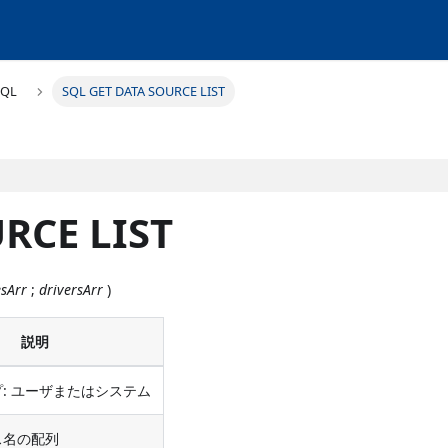
SQL
SQL GET DATA SOURCE LIST
RCE LIST
sArr
;
driversArr
)
説明
: ユーザまたはシステム
ス名の配列