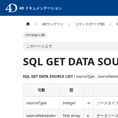
4D ドキュメンテーション
4Dランゲージ
コマンド(テーマ別)
バージョン: 21
このページ上で
SQL GET DATA SOU
SQL GET DATA SOURCE LIST
(
sourceType
;
sourceName
引数
型
sourceType
Integer
→
ソースタイプ
sourceNamesArr
Text array
←
データソー