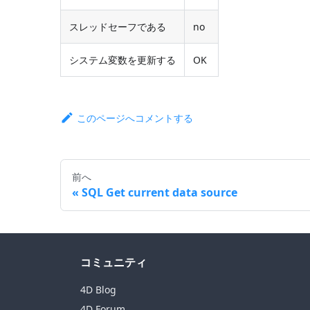
スレッドセーフである
no
システム変数を更新する
OK
このページへコメントする
前へ
SQL Get current data source
コミュニティ
4D Blog
4D Forum