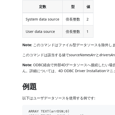
定数
型
値
System data source
倍長整数
2
User data source
倍長整数
1
Note:
このコマンドはファイル型データソースを除外し
このコマンドは該当する値で
sourceNamesArr
と
driversAr
Note:
ODBC経由で外部4Dデータソースへ接続したい場合、
ん。詳細については、4D ODBC Driver Installati
例題
以下はユーザデータソースを使用する例です:
 ARRAY TEXT(arrDSN;0)