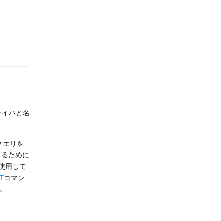
ライバと名
クエリを
得るために
使用して
T
コマン
い。