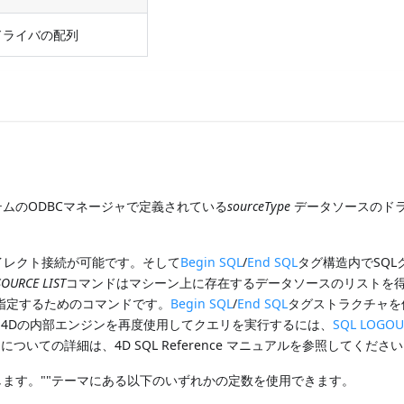
ドライバの配列
ムのODBCマネージャで定義されている
sourceType
データソースのド
イレクト接続が可能です。そして
Begin SQL
/
End SQL
タグ構造内でSQL
SOURCE LIST
コマンドはマシーン上に存在するデータソースのリストを
指定するためのコマンドです。
Begin SQL
/
End SQL
タグストラクチャを
。4Dの内部エンジンを再度使用してクエリを実行するには、
SQL LOGOU
いての詳細は、4D SQL Reference マニュアルを参照してくださ
ます。""テーマにある以下のいずれかの定数を使用できます。