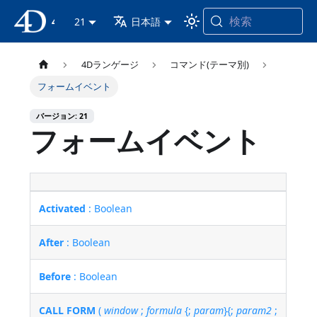
検索
4D ドキュメンテーション
21
日本語
4Dランゲージ
コマンド(テーマ別)
フォームイベント
バージョン: 21
フォームイベント
Activated
: Boolean
After
: Boolean
Before
: Boolean
CALL FORM
(
window
;
formula
{;
param
}{;
param2
;