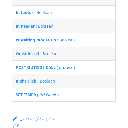
In footer
: Boolean
In header
: Boolean
Is waiting mouse up
: Boolean
Outside call
: Boolean
POST OUTSIDE CALL
(
process
)
Right click
: Boolean
SET TIMER
(
tickCount
)
このページへコメント
する