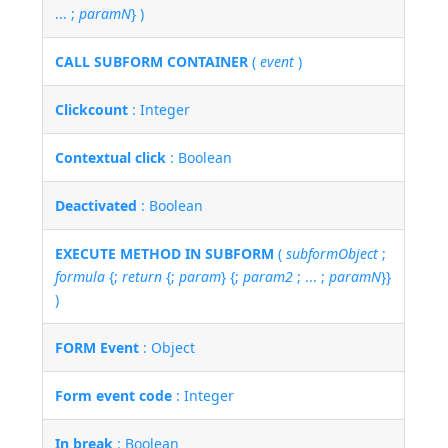
... ;
paramN
} )
CALL SUBFORM CONTAINER
(
event
)
Clickcount
: Integer
Contextual click
: Boolean
Deactivated
: Boolean
EXECUTE METHOD IN SUBFORM
(
subformObject
;
formula
{;
return
{;
param
} {;
param2
; ... ;
paramN
}}
)
FORM Event
: Object
Form event code
: Integer
In break
: Boolean