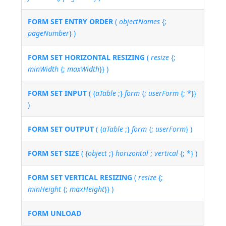
FORM SET ENTRY ORDER
(
objectNames
{;
pageNumber
} )
FORM SET HORIZONTAL RESIZING
(
resize
{;
minWidth
{;
maxWidth
}} )
FORM SET INPUT
( {
aTable
;}
form
{;
userForm
{; *}}
)
FORM SET OUTPUT
( {
aTable
;}
form
{;
userForm
} )
FORM SET SIZE
( {
object
;}
horizontal
;
vertical
{; *} )
FORM SET VERTICAL RESIZING
(
resize
{;
minHeight
{;
maxHeight
}} )
FORM UNLOAD