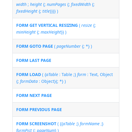
width
;
height
{;
numPages
{;
fixedWidth
{;
fixedHeight
{;
title
}}}} )
FORM GET VERTICAL RESIZING
(
resize
{;
minHeight
{;
maxHeight
}} )
FORM GOTO PAGE
(
pageNumber
{; *} )
FORM LAST PAGE
FORM LOAD
( {
aTable
: Table ;}
form
: Text, Object
{;
formData
: Object}{; *} )
FORM NEXT PAGE
FORM PREVIOUS PAGE
FORM SCREENSHOT
( {{
aTable
;}
formName
;}
formPict
{;
pageNum
} )