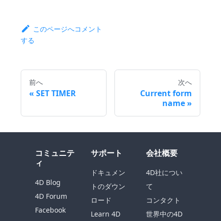
このページへコメント
する
前へ
次へ
SET TIMER
Current form
name
コミュニテ
サポート
会社概要
ィ
ドキュメン
4D社につい
4D Blog
トのダウン
て
4D Forum
ロード
コンタクト
Facebook
Learn 4D
世界中の4D