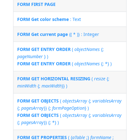
FORM FIRST PAGE
FORM Get color scheme
: Text
FORM Get current page
{( * )} : Integer
FORM GET ENTRY ORDER
(
objectNames
{;
pageNumber
} )
FORM GET ENTRY ORDER
(
objectNames
{; *} )
FORM GET HORIZONTAL RESIZING
(
resize
{;
minWidth
{;
maxWidth
}} )
FORM GET OBJECTS
(
objectsArray
{;
variablesArray
{;
pagesArray
}} {;
formPageOption
} )
FORM GET OBJECTS
(
objectsArray
{;
variablesArray
{;
pagesArray
}} {; *} )
FORM GET PROPERTIES
( {
aTable
;}
formName
;