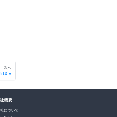
次へ
n ID
社概要
D社について