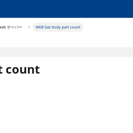
Web サーバー
WEB Get body part count
t count