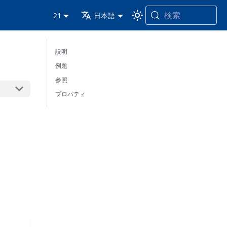
検索
21
日本語
説明
例題
参照
プロパティ