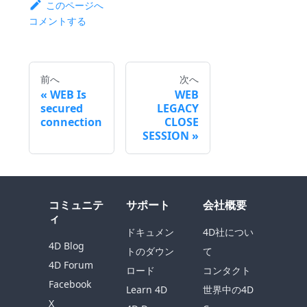
このページへ
コメントする
前へ
次へ
WEB Is
WEB
secured
LEGACY
connection
CLOSE
SESSION
コミュニテ
サポート
会社概要
ィ
ドキュメン
4D社につい
4D Blog
トのダウン
て
4D Forum
ロード
コンタクト
Facebook
Learn 4D
世界中の4D
X