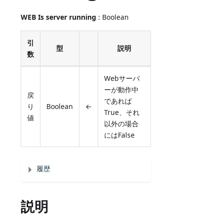
WEB Is server running
: Boolean
引
型
説明
数
Webサーバ
ーが動作中
戻
であれば
り
Boolean
←
True、それ
値
以外の場合
にはFalse
履歴
説明