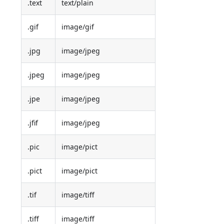
.text
text/plain
.gif
image/gif
.jpg
image/jpeg
.jpeg
image/jpeg
.jpe
image/jpeg
.jfif
image/jpeg
.pic
image/pict
.pict
image/pict
.tif
image/tiff
.tiff
image/tiff