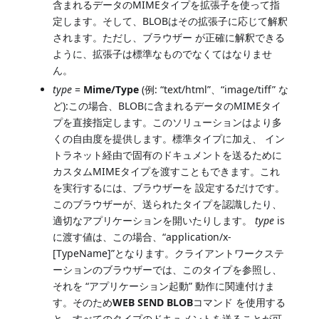
含まれるデータのMIMEタイプを拡張子を使って指
定します。そして、BLOBはその拡張子に応じて解釈
されます。ただし、ブラウザー が正確に解釈できる
ように、拡張子は標準なものでなくてはなりませ
ん。
type
=
Mime/Type
(例: “text/html”、“image/tiff” な
ど):この場合、BLOBに含まれるデータのMIMEタイ
プを直接指定します。このソリューションはより多
くの自由度を提供します。標準タイプに加え、 イン
トラネット経由で固有のドキュメントを送るために
カスタムMIMEタイプを渡すこともできます。これ
を実行するには、ブラウザーを 設定するだけです。
このブラウザーが、送られたタイプを認識したり、
適切なアプリケーションを開いたりします。
type
is
に渡す値は、この場合、“application/x-
[TypeName]”となります。クライアントワークステ
ーションのブラウザーでは、このタイプを参照し、
それを “アプリケーション起動” 動作に関連付けま
す。そのため
WEB SEND BLOB
コマンド を使用する
と、すべてのタイプのドキュメントを送ることが可