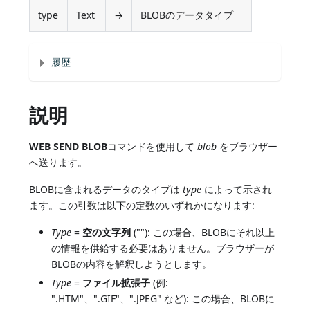
type
Text
→
BLOBのデータタイプ
履歴
説明
WEB SEND BLOB
コマンドを使用して
blob
をブラウザー
へ送ります。
BLOBに含まれるデータのタイプは
type
によって示され
ます。この引数は以下の定数のいずれかになります:
Type
=
空の文字列
(""): この場合、BLOBにそれ以上
の情報を供給する必要はありません。ブラウザーが
BLOBの内容を解釈しようとします。
Type
=
ファイル拡張子
(例:
".HTM"、".GIF"、".JPEG" など): この場合、BLOBに