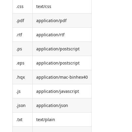
.css
text/css
.pdf
application/pdf
.rtf
application/rtf
.ps
application/postscript
.eps
application/postscript
.hqx
application/mac-binhex40
.js
application/javascript
.json
application/json
.txt
text/plain