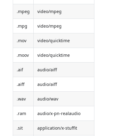
.mpeg
video/mpeg
.mpg
video/mpeg
.mov
video/quicktime
.moov
video/quicktime
.aif
audio/aiff
.aiff
audio/aiff
.wav
audio/wav
.ram
audio/x-pn-realaudio
.sit
application/x-stuffit