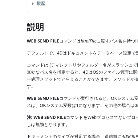
履歴
説明
WEB SEND FILE
コマンドは
htmlFile
に渡すパス名を持つH
デフォルトで、4Dはドキュメントをデータベース設定で
コマンドは (ディレクトリやフォルダー名がスラッシュで区
無効なパス名を指定すると、4DはOSのファイル管理に
ー処理メソッドでとらえることができます。メソッドがダ
す。
WEB SEND FILE
コマンドが実行されると、OKシステム
れば、OKシステム変数は1になります。その他の場合は
注:
WEB SEND FILE
コマンドをWebプロセスでないプ
しは無効となります。
ドキュメントのタイプが対応する場合、送信前に
4DSCRIP