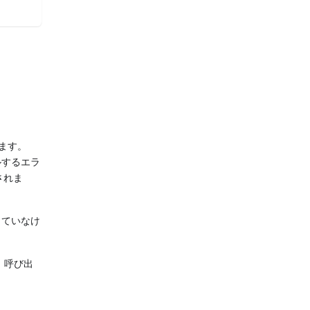
れます。
ルするエラ
されま
っていなけ
。呼び出