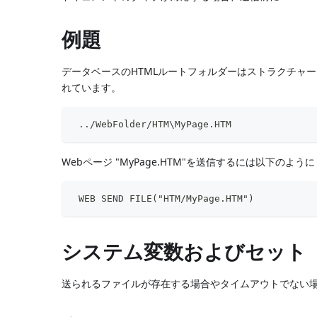
例題
データベースのHTMLルートフォルダーはストラクチャ
れています。
 ../WebFolder/HTM\MyPage.HTM
Webページ "MyPage.HTM"を送信するには以下のよう
 WEB SEND FILE("HTM/MyPage.HTM")
システム変数およびセット
送られるファイルが存在する場合やタイムアウトでない場