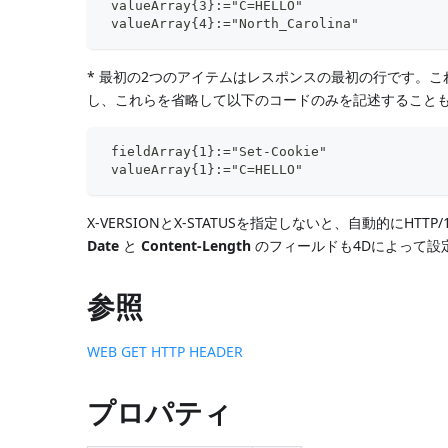
 valueArray{3}:="C=HELLO"
 valueArray{4}:="North_Carolina"
* 最初の2つのアイテムはレスポンスの最初の行です。
し、これらを省略して以下のコードのみを記述することも可
 fieldArray{1}:="Set-Cookie"
 valueArray{1}:="C=HELLO"
X-VERSIONとX-STATUSを指定しないと、自動的にHTTP
Date
と
Content-Length
のフィールドも4Dによって設
参照
WEB GET HTTP HEADER
プロパティ