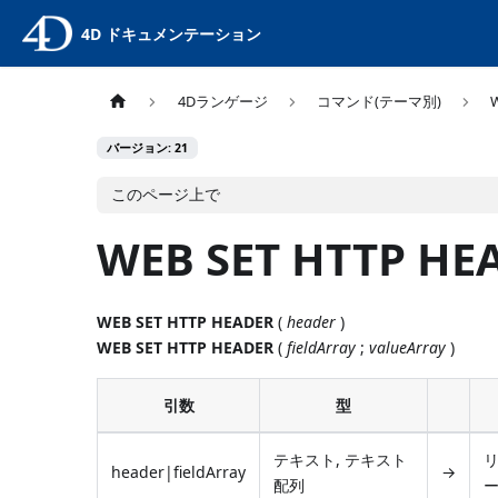
4D ドキュメンテーション
4Dランゲージ
コマンド(テーマ別)
バージョン: 21
このページ上で
WEB SET HTTP HE
WEB SET HTTP HEADER
(
header
)
WEB SET HTTP HEADER
(
fieldArray
;
valueArray
)
引数
型
テキスト, テキスト
header|fieldArray
→
配列