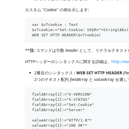
カスタム "Cookie" の例を示します:
 var $vTcookie : Text
 $vTcookie:="Set-Cookie: USER="+String(Abs(
 WEB SET HTTP HEADER($vTcookie)
**
注:
コマンドは引数
header
として、リテラルテキスト
HTTPヘッダーのシンタックスに関する詳細は、
http://w
2番目のシンタックス
:
WEB SET HTTP HEADER
(fi
2つのテキスト配列
fieldArray
と
valueArray
を通し
 fieldArray{1}:="X-VERSION"
 fieldArray{2}:="X-STATUS"
 fieldArray{3}:="Set-Cookie"
 fieldArray{4}:="Server"
 valueArray{1}:="HTTP/1.0"*
 valueArray{2}:="200 OK"*