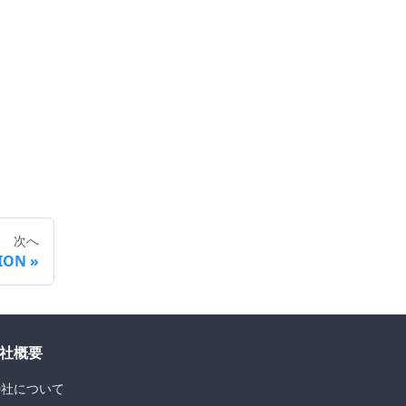
次へ
TION
社概要
D社について