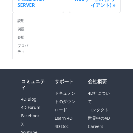
SERVER
イアント)
説明
例題
参照
プロパ
ティ
コミュニテ
サポート
会社概要
ィ
ドキュメン
4D社につい
4D Blog
トのダウン
て
4D Forum
ロード
コンタクト
Facebook
Learn 4D
世界中の4D
X
4D Doc
Careers
Youtube