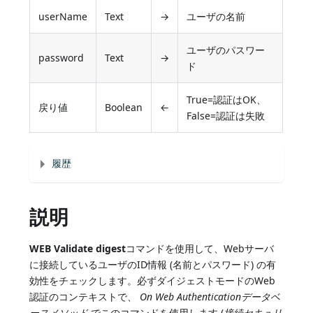
userName
Text
→
ユーザの名前
ユーザのパスワー
password
Text
→
ド
True=認証はOK、
戻り値
Boolean
←
False=認証は失敗
履歴
説明
WEB Validate digest
コマンドを使用して、Webサーバ
に接続しているユーザのID情報 (名前とパスワード) の有
効性をチェックします。必ずダイジェストモードのWeb
認証のコンテキストで、
On Web Authenticationデータベ
ースメソッド
でこのコマンドを使用します (
接続セキュリ