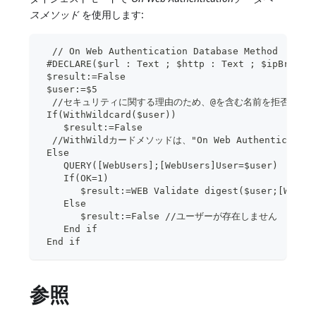
スメソッド
を使用します:
  // On Web Authentication Database Method
 #DECLARE($url : Text ; $http : Text ; $ipBrowse
 $result:=False
 $user:=$5
  //セキュリティに関する理由のため、@を含む名前を拒否する
 If(WithWildcard($user))
    $result:=False
  //WithWildカードメソッドは、"On Web Authentic
 Else
    QUERY([WebUsers];[WebUsers]User=$user)
    If(OK=1)
       $result:=WEB Validate digest($user;[WebUs
    Else
       $result:=False //ユーザーが存在しません
    End if
 End if
参照