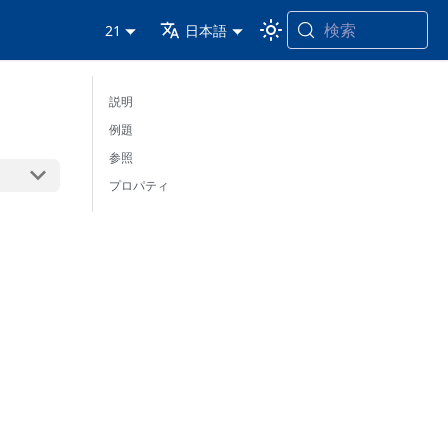
検索
21
日本語
説明
例題
参照
プロパティ