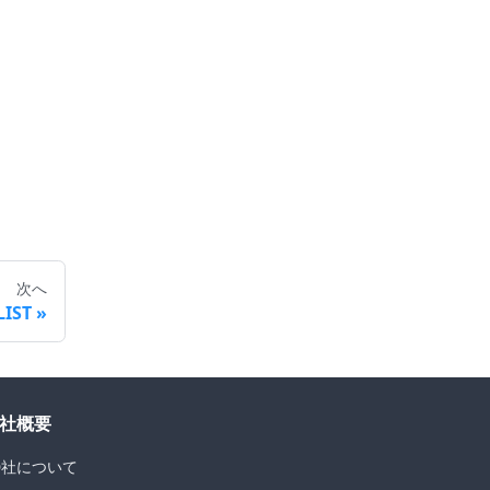
次へ
IST
社概要
D社について