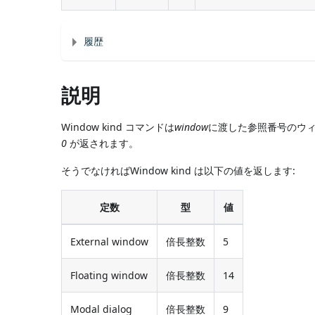
履歴
説明
Window kind コマンドは
window
に渡した参照番号のウィン
0
が返されます。
そうでなければWindow kind は以下の値を返します:
定数
型
値
External window
倍長整数
5
Floating window
倍長整数
14
Modal dialog
倍長整数
9