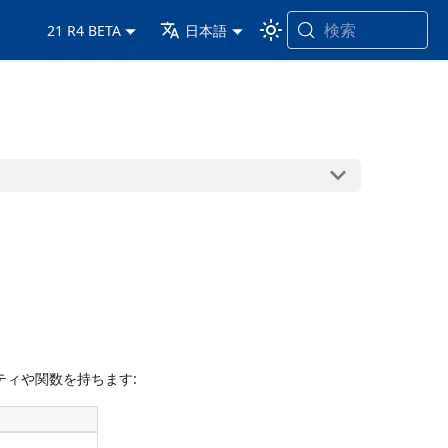
検索
21 R4 BETA
日本語
ティや関数を持ちます: