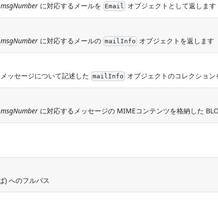
、
msgNumber
に対応するメールを
オブジェクトとして返します
Email
、
msgNumber
に対応するメールの
オブジェクトを返します
mailInfo
全メッセージについて記述した
オブジェクトのコレクション
mailInfo
、
msgNumber
に対応するメッセージの MIMEコンテンツを格納した BLO
) へのフルパス