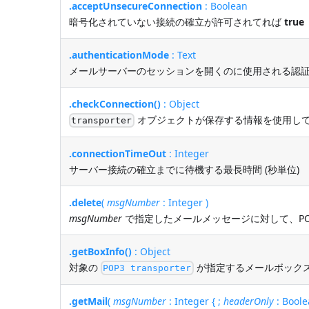
.acceptUnsecureConnection
: Boolean
暗号化されていない接続の確立が許可されてれば
true
.authenticationMode
: Text
メールサーバーのセッションを開くのに使用される認
.checkConnection()
: Object
オブジェクトが保存する情報を使用し
transporter
.connectionTimeOut
: Integer
サーバー接続の確立までに待機する最長時間 (秒単位)
.delete
(
msgNumber
: Integer )
msgNumber
で指定したメールメッセージに対して、P
.getBoxInfo()
: Object
対象の
が指定するメールボック
POP3 transporter
.getMail
(
msgNumber
: Integer { ;
headerOnly
: Boolea