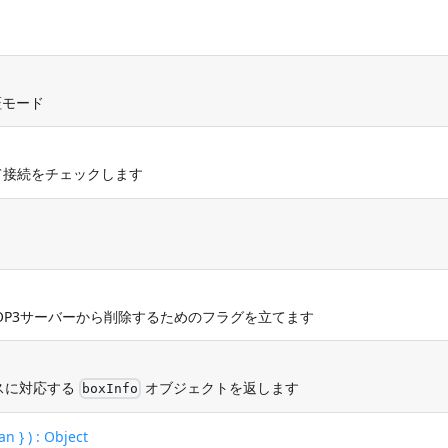
証モード
て接続をチェックします
OP3サーバーから削除するためのフラグを立てます
スに対応する
オブジェクトを返します
boxInfo
n } ) : Object