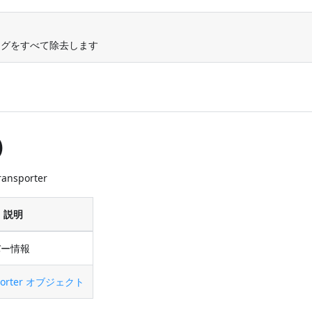
グをすべて除去します
)
Transporter
説明
バー情報
sporter オブジェクト