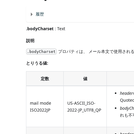
履歴
.bodyCharset
: Text
説明
プロパティは、 メール本文で使用され
.bodyCharset
とりうる値:
定数
値
header
Quote
mail mode
US-ASCII_ISO-
bodyCh
ISO2022JP
2022-JP_UTF8_QP
れも不可な