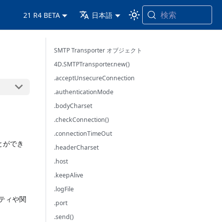
検索
21 R4 BETA
日本語
SMTP Transporter オブジェクト
4D.SMTPTransporter.new()
.acceptUnsecureConnection
.authenticationMode
.bodyCharset
.checkConnection()
.connectionTimeOut
とができ
.headerCharset
.host
.keepAlive
.logFile
ティや関
.port
.send()