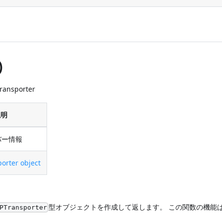
)
Transporter
説明
バー情報
orter object
型オブジェクトを作成して返します。 この関数の機能
PTransporter