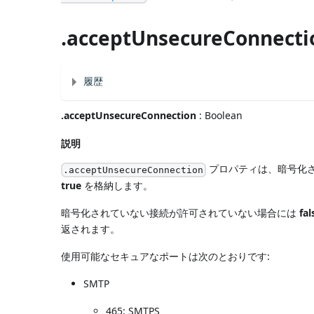
.acceptUnsecureConnecti
履歴
.acceptUnsecureConnection
: Boolean
説明
プロパティは、暗号化さ
.acceptUnsecureConnection
true
を格納します。
暗号化されていない接続が許可されていない場合には
fal
返されます。
使用可能なセキュアなポートは次のとおりです:
SMTP
465: SMTPS