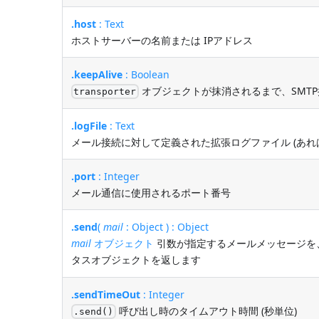
.host
: Text
ホストサーバーの名前または IPアドレス
.keepAlive
: Boolean
オブジェクトが抹消されるまで、SMT
transporter
.logFile
: Text
メール接続に対して定義された拡張ログファイル (あれば
.port
: Integer
メール通信に使用されるポート番号
.send
(
mail
: Object ) : Object
mail
オブジェクト
引数が指定するメールメッセージを
タスオブジェクトを返します
.sendTimeOut
: Integer
呼び出し時のタイムアウト時間 (秒単位)
.send()