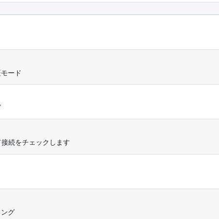
証モード
グ
て接続をチェックします
ィング