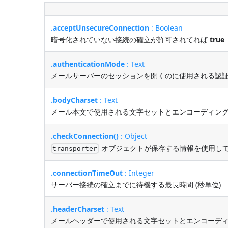
.acceptUnsecureConnection
: Boolean
暗号化されていない接続の確立が許可されてれば
true
.authenticationMode
: Text
メールサーバーのセッションを開くのに使用される認
.bodyCharset
: Text
メール本文で使用される文字セットとエンコーディン
.checkConnection()
: Object
オブジェクトが保存する情報を使用し
transporter
.connectionTimeOut
: Integer
サーバー接続の確立までに待機する最長時間 (秒単位)
.headerCharset
: Text
メールヘッダーで使用される文字セットとエンコーデ