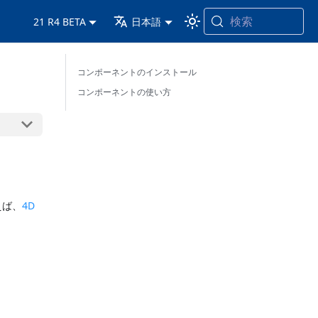
検索
21 R4 BETA
日本語
コンポーネントのインストール
コンポーネントの使い方
えば、
4D