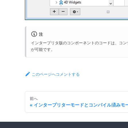
注
インタープリタ版のコンポーネントのコードは、コン
が可能です。
このページへコメントする
前へ
インタープリターモードとコンパイル済みモ