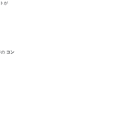
ントが
ジの
コン