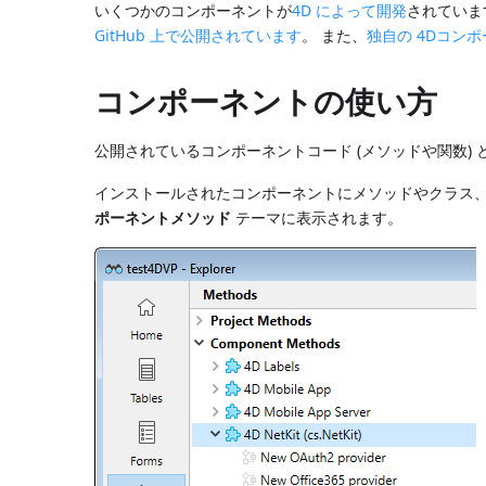
いくつかのコンポーネントが
4D によって開発
されていま
GitHub 上で公開されています
。 また、
独自の 4Dコン
コンポーネントの使い方
公開されているコンポーネントコード (メソッドや関数)
インストールされたコンポーネントにメソッドやクラス
ポーネントメソッド
テーマに表示されます。