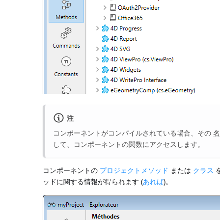
注
コンポーネントがコンパイルされている場合、その
して、コンポーネントの関数にアクセスします。
コンポーネントの
プロジェクトメソッド
または
クラス
ッドに関する情報が得られます (
あれば
)。