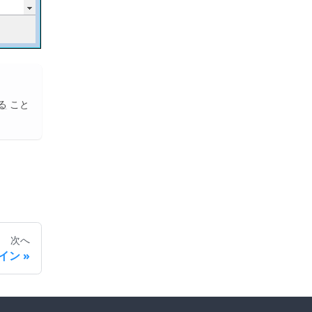
る
こと
次へ
イン