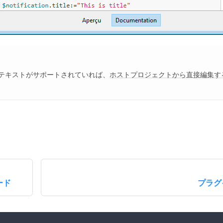
テキストがサポートされていれば、
ホストプロジェクトから直接編集す
ード
プラグ