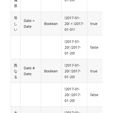
算
等
!2017-01-
Date =
し
Boolean
20! = !2017-
true
Date
い
01-01!
!2017-01-
20! !2017-
false
01-20!
異
!2017-01-
Date #
な
Boolean
20! !2017-
true
Date
る
01-20!
!2017-01-
20! !2017-
false
01-20!
大
!2017-01-