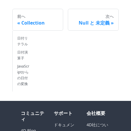
前へ
次へ
Collection
Null と 未定義
日付リ
テラル
日付演
算子
JavaScr
iptから
の日付
の変換
コミュニテ
サポート
会社概要
ィ
ドキュメン
4D社につい
4D Blog