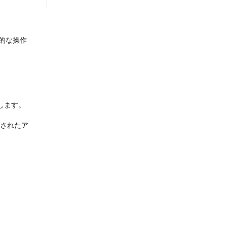
的な操作
します。
ーされたア