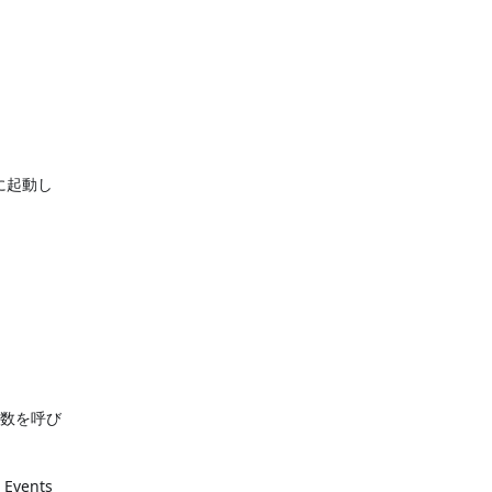
に起動し
数を呼び
vents