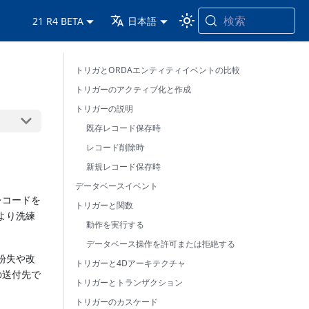
検索
21 R4 BETA
日本語
トリガとORDAエンティティイベントの比較
トリガーのアクティブ化と作成
トリガーの説明
既存レコード保存時
レコード削除時
新規レコード保存時
データベースイベント
レコードを
トリガーと関数
より洗練
動作を実行する
データベース操作を許可または拒絶する
紛失や改
トリガーと4Dアーキテクチャ
の送付先で
トリガーとトランザクション
トリガーのカスケード