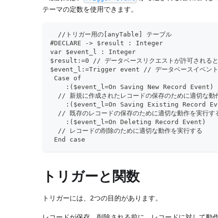
テーマの定数を使用できます。
  //トリガー用の[anyTable] テーブル
#DECLARE -> $result : Integer
var $event_l : Integer
$result:=0 // データベースリクエストが許可される
$event_l:=Trigger event // データベースイベ
 Case of
    :($event_l=On Saving New Record Event)
  // 新規に作成されたレコードの保存のために適切な動
    :($event_l=On Saving Existing Record Ev
  // 既存のレコードの保存のために適切な動作を実行す
    :($event_l=On Deleting Record Event)
  // レコードの削除のために適切な動作を実行する
 End case
トリガーと関数
トリガーには、2つの目的があります。
レコードが保存、削除される前に、レコードに対して動作 