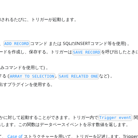
加されるたびに、トリガーが起動します。
、
コマンド または SQLのINSERTコマンド等を使用) 。
ADD RECORD
ードを作成し、保存する。トリガーは
を呼び出したとき
SAVE RECORD
みコマンドを使用して) 。
る (
,
など) 。
ARRAY TO SELECTION
SAVE RELATED ONE
出すプラグインを使用する。
れかに対して起動することができます。トリガー内で
関
Trigger event
出します。この関数はデータベースイベントを示す数値を返します。
て、
Case of
ストラクチャーを用いて、トリガーを記述します。Trigger E