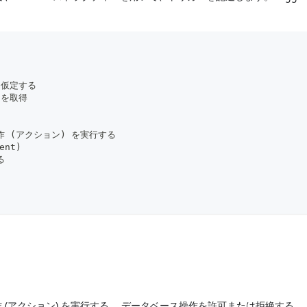
と仮定する
ントを取得
作 (アクション) を実行する
ent)
る
(アクション) を実行する。 データベース操作を許可または拒絶する。