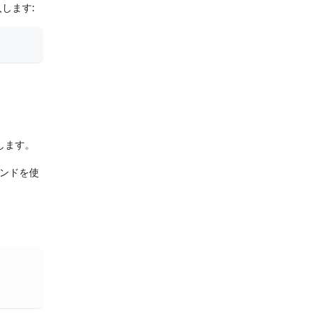
します:
します。
マンドを使