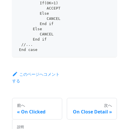
          If(OK=1)
             ACCEPT
          Else
             CANCEL
          End if
       Else
          CANCEL
       End if
  //...
 End case
このページへコメント
する
前へ
次へ
On Clicked
On Close Detail
説明