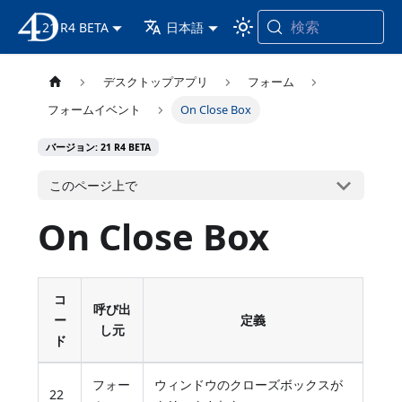
検索
21 R4 BETA
4D ドキュメンテーション
日本語
デスクトップアプリ
フォーム
フォームイベント
On Close Box
バージョン: 21 R4 BETA
このページ上で
On Close Box
コ
呼び出
ー
定義
し元
ド
フォー
ウィンドウのクローズボックスが
22