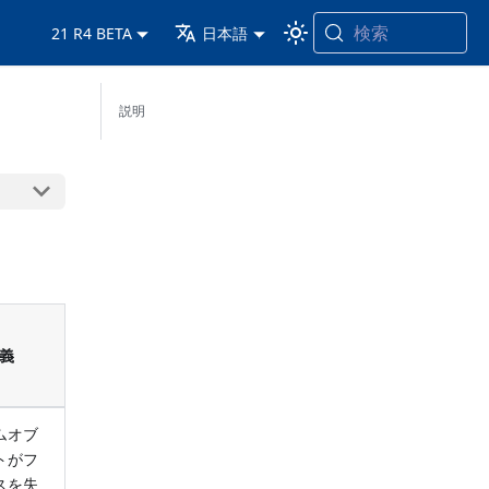
検索
21 R4 BETA
日本語
説明
義
ムオブ
トがフ
スを失