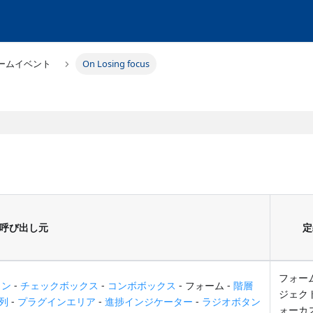
ームイベント
On Losing focus
呼び出し元
定
フォー
タン
-
チェックボックス
-
コンボボックス
- フォーム -
階層
ジェク
列
-
プラグインエリア
-
進捗インジケーター
-
ラジオボタン
ォーカ