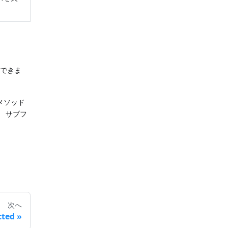
できま
メソッド
 サブフ
次へ
cted