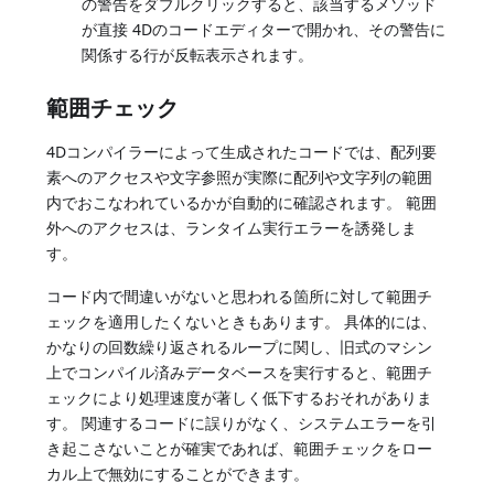
の警告をダブルクリックすると、該当するメソッド
が直接 4Dのコードエディターで開かれ、その警告に
関係する行が反転表示されます。
範囲チェック
4Dコンパイラーによって生成されたコードでは、配列要
素へのアクセスや文字参照が実際に配列や文字列の範囲
内でおこなわれているかが自動的に確認されます。 範囲
外へのアクセスは、ランタイム実行エラーを誘発しま
す。
コード内で間違いがないと思われる箇所に対して範囲チ
ェックを適用したくないときもあります。 具体的には、
かなりの回数繰り返されるループに関し、旧式のマシン
上でコンパイル済みデータベースを実行すると、範囲チ
ェックにより処理速度が著しく低下するおそれがありま
す。 関連するコードに誤りがなく、システムエラーを引
き起こさないことが確実であれば、範囲チェックをロー
カル上で無効にすることができます。