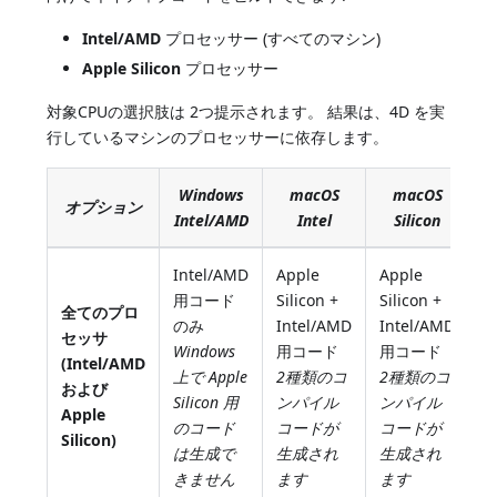
Intel/AMD
プロセッサー (すべてのマシン)
Apple Silicon
プロセッサー
対象CPUの選択肢は 2つ提示されます。 結果は、4D を実
行しているマシンのプロセッサーに依存します。
Windows
macOS
macOS
オプション
Intel/AMD
Intel
Silicon
Intel/AMD
Apple
Apple
用コード
Silicon +
Silicon +
全てのプロ
のみ
Intel/AMD
Intel/AMD
セッサ
Windows
用コード
用コード
(Intel/AMD
上で Apple
2種類のコ
2種類のコ
および
Silicon 用
ンパイル
ンパイル
Apple
のコード
コードが
コードが
Silicon)
は生成で
生成され
生成され
きません
ます
ます