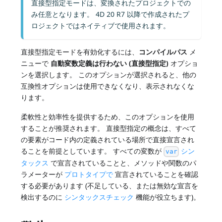
直接型指定モードは、変換されたプロジェクトでの
み任意となります。 4D 20 R7 以降で作成されたプ
ロジェクトではネイティブで使用されます。
直接型指定モードを有効化するには、
コンパイルパス
メ
ニューで
自動変数定義は行わない (直接型指定)
オプショ
ンを選択します。 このオプションが選択されると、他の
互換性オプションは使用できなくなり、表示されなくな
ります。
柔軟性と効率性を提供するため、このオプションを使用
することが推奨されます。 直接型指定の概念は、すべて
の要素がコード内の定義されている場所で直接宣言され
ることを前提としています。 すべての変数が
シン
var
タックス
で宣言されていることと、メソッドや関数のパ
ラメーターが
プロトタイプで
宣言されていることを確認
する必要があります (不足している、または無効な宣言を
検出するのに
シンタックスチェック
機能が役立ちます)。