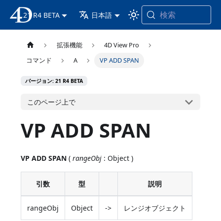
検索
21 R4 BETA
4D ドキュメンテーション
日本語
拡張機能
4D View Pro
コマンド
A
VP ADD SPAN
バージョン: 21 R4 BETA
このページ上で
VP ADD SPAN
VP ADD SPAN
(
rangeObj
: Object )
引数
型
説明
rangeObj
Object
->
レンジオブジェクト