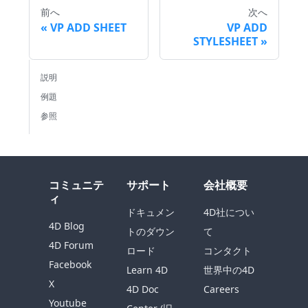
前へ
次へ
VP ADD SHEET
VP ADD
STYLESHEET
説明
例題
参照
コミュニテ
サポート
会社概要
ィ
ドキュメン
4D社につい
4D Blog
トのダウン
て
4D Forum
ロード
コンタクト
Facebook
Learn 4D
世界中の4D
X
4D Doc
Careers
Youtube