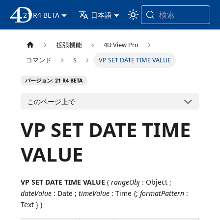
検索
21 R4 BETA
4D ドキュメンテーション
日本語
拡張機能
4D View Pro
コマンド
S
VP SET DATE TIME VALUE
バージョン: 21 R4 BETA
このページ上で
VP SET DATE TIME
VALUE
VP SET DATE TIME VALUE
(
rangeObj
: Object ;
dateValue
: Date ;
timeValue
: Time {;
formatPattern
:
Text } )