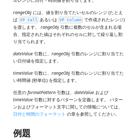
ルレンジに日付・時間値を割り当てます。
rangeObj
には、値を割り当てたいセルのレンジ (たとえ
ば
あるいは
で作成されたレンジ)
VP Cell
VP Column
を渡します。
rangeObj
引数に複数のセルが含まれる場
合、指定された値はそれぞれのセルに対して繰り返し割
り当てられます。
dateValue
引数に、
rangeObj
引数のレンジに割り当てた
い日付値を指定します。
timeValue
引数に、
rangeObj
引数のレンジに割り当てた
い時間値 (秒単位) を指定します。
任意の
formatPattern
引数は、
dateValue
および
timeValue
引数に対するパターンを定義します。 パター
ンおよびフォーマット文字に関しての情報については、
日付と時間のフォーマット
の章を参照してください。
例題