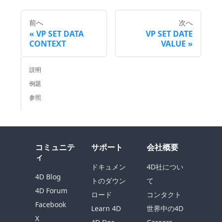
前へ
次へ
VP SET DATA
VP SET DATE
CONTEXT
VALUE
説明
例題
参照
コミュニテ
サポート
会社概要
ィ
ドキュメン
4D社につい
4D Blog
トのダウン
て
4D Forum
ロード
コンタクト
Facebook
Learn 4D
世界中の4D
X