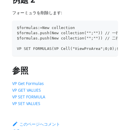
フォーミュラを削除します:
$formulas:=New collection
$formulas.push(New collection("";"")) // 一行目
$formulas.push(New collection("";"")) // 二行目
VP SET FORMULAS(VP Cell("ViewProArea";0;0);$
参照
VP Get Formulas
VP GET VALUES
VP SET FORMULA
VP SET VALUES
このページへコメント