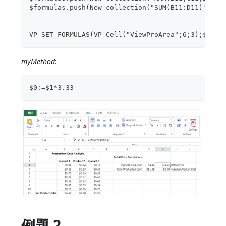
$formulas.push(New collection("SUM(B11:D11)";"A
VP SET FORMULAS(VP Cell("ViewProArea";6;3);
myMethod
:
$0:=$1*3.33
例題 2