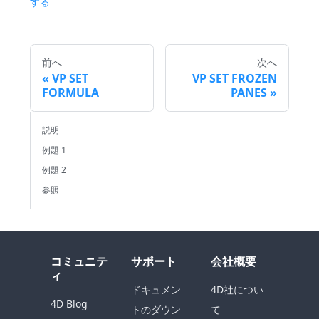
する
前へ
次へ
VP SET
VP SET FROZEN
FORMULA
PANES
説明
例題 1
例題 2
参照
コミュニテ
サポート
会社概要
ィ
ドキュメン
4D社につい
4D Blog
トのダウン
て