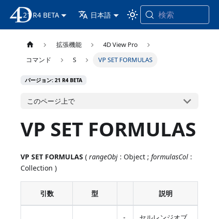
検索
21 R4 BETA
4D ドキュメンテーション
日本語
拡張機能
4D View Pro
コマンド
S
VP SET FORMULAS
バージョン: 21 R4 BETA
このページ上で
VP SET FORMULAS
VP SET FORMULAS
(
rangeObj
: Object ;
formulasCol
:
Collection )
引数
型
説明
-
セルレンジオブ