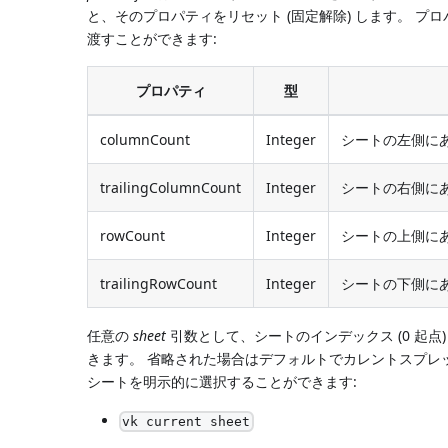
と、そのプロパティをリセット (固定解除) します。 プ
渡すことができます:
プロパティ
型
columnCount
Integer
シートの左側に
trailingColumnCount
Integer
シートの右側に
rowCount
Integer
シートの上側に
trailingRowCount
Integer
シートの下側に
任意の
sheet
引数として、シートのインデックス (0 起
きます。 省略された場合はデフォルトでカレントスプレ
シートを明示的に選択することができます:
vk current sheet