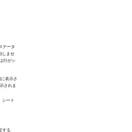
ステータ
動しませ
は行がシ
側に表示さ
表示されま
 シート
定する