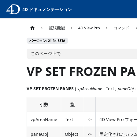
4D ドキュメンテーション
拡張機能
4D View Pro
コマンド
バージョン: 21 R4 BETA
このページ上で
VP SET FROZEN P
VP SET FROZEN PANES
(
vpAreaName
: Text ;
paneObj
:
引数
型
vpAreaName
Text
->
4D View Pro
paneObj
Object
->
固定化されたカラ