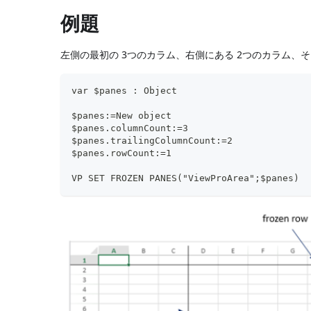
例題
左側の最初の 3つのカラム、右側にある 2つのカラム、
var $panes : Object
$panes:=New object
$panes.columnCount:=3
$panes.trailingColumnCount:=2
$panes.rowCount:=1
VP SET FROZEN PANES("ViewProArea";$panes)