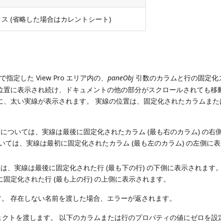
ス (省略した場合はカレントシート)
指定した View Pro エリア内の、
paneObj
引数のカラムと行の固定化
位置に表示され続け、ドキュメントの他の部分がスクロールされても移
に、太い実線が表示されます。 実線の位置は、固定化されたカラムまた
ムについては、実線は最後に固定化されたカラム (最も右のカラム) の右
いては、実線は最初に固定化されたカラム (最も左のカラム) の左側に
ては、実線は最後に固定化された行 (最も下の行) の下側に表示されます。
固定化された行 (最も上の行) の上側に表示されます。
渡します。 存在しない名前を渡した場合、エラーが返されます。
クトを渡します。 以下のカラムまたは行のプロパティの値にゼロを設