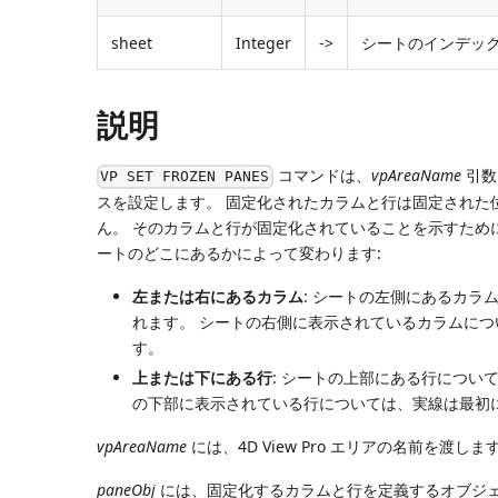
sheet
Integer
->
シートのインデック
説明
コマンドは、
vpAreaName
引数で
VP SET FROZEN PANES
スを設定します。 固定化されたカラムと行は固定された
ん。 そのカラムと行が固定化されていることを示すため
ートのどこにあるかによって変わります:
左または右にあるカラム
: シートの左側にあるカラ
れます。 シートの右側に表示されているカラムにつ
す。
上または下にある行
: シートの上部にある行につい
の下部に表示されている行については、実線は最初に
vpAreaName
には、4D View Pro エリアの名前を
paneObj
には、固定化するカラムと行を定義するオブジェ