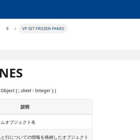
S
VP SET FROZEN PANES
ANES
 Object { ;
sheet
: Integer } )
説明
 フォームオブジェクト名
ムと行についての情報を格納したオブジェクト