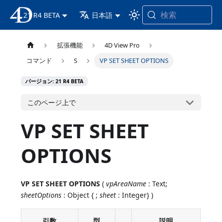
検索
21 R4 BETA
4D ドキュメンテーション
日本語
拡張機能
4D View Pro
コマンド
S
VP SET SHEET OPTIONS
バージョン: 21 R4 BETA
このページ上で
VP SET SHEET
OPTIONS
VP SET SHEET OPTIONS
(
vpAreaName
: Text;
sheetOptions
: Object { ;
sheet
: Integer} )
引数
型
説明