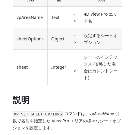
-
4D View Pro エリ
vpAreaName
Text
>
ア名
-
設定するシートオ
sheetOptions
Object
>
プション
シートのインデッ
-
クス (省略した場
sheet
Integer
>
合はカレントシー
ト)
説明
コマンドは、
vpAreaName
引
VP SET SHEET OPTIONS
数で名前を指定した View Pro エリアの様々なシートオプ
ションを設定します。