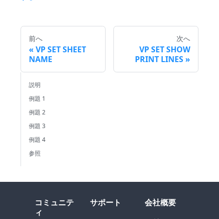
前へ
次へ
VP SET SHEET
VP SET SHOW
NAME
PRINT LINES
説明
例題 1
例題 2
例題 3
例題 4
参照
コミュニテ
サポート
会社概要
ィ