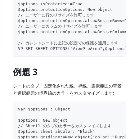
$options.isProtected:=True
$options.protectionOptions:=New object
// ユーザーに行のリサイズを許可します
$options.protectionOptions.allowResizeRows=True;
// ユーザーにカラムのリサイズを許可します
$options.protectionOptions.allowResizeColumns=Tr
// カレントシートに上記の設定での保護を適用します
VP SET SHEET OPTIONS("ViewProArea";$options)
例題 3
シートのタブ、固定化された線、枠線、選択範囲の背景
と選択範囲の境界線のカラーをカスタマイズします:
var $options : Object
$options:=New object
// Sheet1 のタブのカラーをカスタマイズします
$options.sheetTabColor:="Black"
$options.gridline:=New object("color";"Purple")