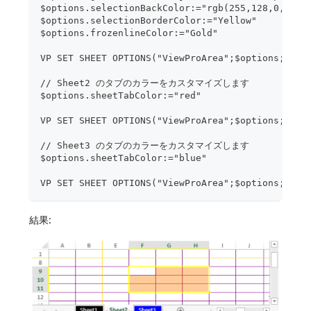
$options.selectionBackColor:="rgb(255,128,0,0.4)
$options.selectionBorderColor:="Yellow"
$options.frozenlineColor:="Gold"
VP SET SHEET OPTIONS("ViewProArea";$options;0)
// Sheet2 のタブのカラーをカスタマイズします
$options.sheetTabColor:="red"
VP SET SHEET OPTIONS("ViewProArea";$options;1)
// Sheet3 のタブのカラーをカスタマイズします
$options.sheetTabColor:="blue"
VP SET SHEET OPTIONS("ViewProArea";$options;2)
結果: