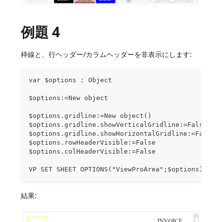
例題 4
枠線と、行ヘッダー/カラムヘッダーを非表示にします:
var $options : Object
$options:=New object
$options.gridline:=New object()
$options.gridline.showVerticalGridline:=False
$options.gridline.showHorizontalGridline:=False
$options.rowHeaderVisible:=False
$options.colHeaderVisible:=False
VP SET SHEET OPTIONS("ViewProArea";$options)
結果: