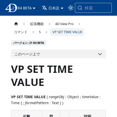
検索
21 R4 BETA
4D ドキュメンテーション
日本語
拡張機能
4D View Pro
コマンド
S
VP SET TIME VALUE
バージョン: 21 R4 BETA
このページ上で
VP SET TIME
VALUE
VP SET TIME VALUE
(
rangeObj
: Object ;
timeValue
:
Time { ;
formatPattern
: Text } )
引数
型
説明