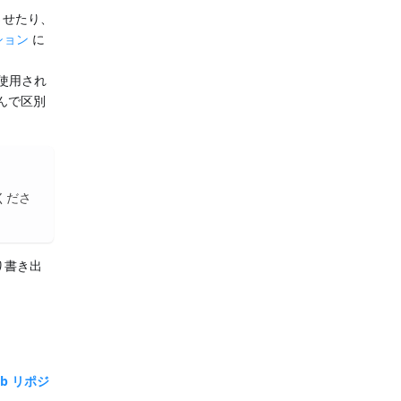
させたり、
ション
に
が使用され
呼んで区別
くださ
だり書き出
hub リポジ