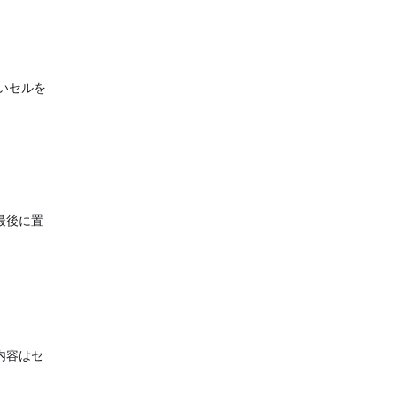
たいセルを
最後に置
内容はセ