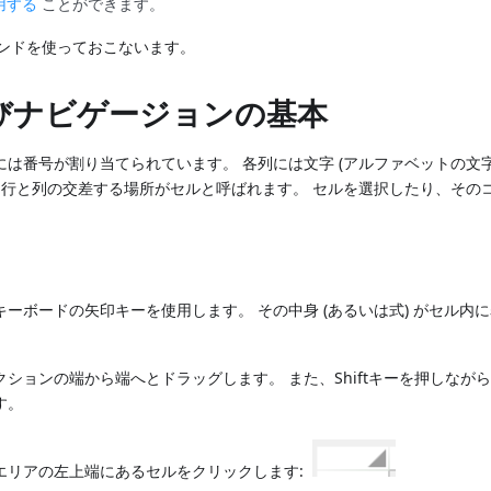
用する
ことができます。
 コマンドを使っておこないます。
びナビゲージョンの基本
には番号が割り当てられています。 各列には文字 (アルファベットの文
。 行と列の交差する場所がセルと呼ばれます。 セルを選択したり、その
ーボードの矢印キーを使用します。 その中身 (あるいは式) がセル内
ションの端から端へとドラッグします。 また、Shiftキーを押しなが
す。
エリアの左上端にあるセルをクリックします: