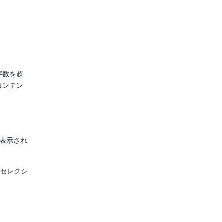
字数を超
コンテン
に表示され
らセレクシ