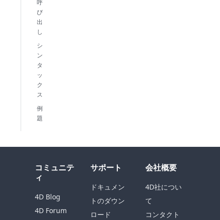
呼
び
出
し
シ
ン
タ
ッ
ク
ス
例
題
コミュニテ
サポート
会社概要
ィ
ドキュメン
4D社につい
4D Blog
トのダウン
て
4D Forum
ロード
コンタクト