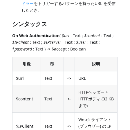
ドラー
をトリガーするパターンを持ったURL を受信
したとき。
シンタックス
On Web Authentication
(
$url
: Text ;
$content
: Text ;
$IPClient
: Text ;
$IPServer
: Text ;
$user
: Text ;
$password
: Text ) -> $accept : Boolean
引数
型
説明
$url
Text
<-
URL
HTTPヘッダー +
$content
Text
<-
HTTPボディ (32 KB
まで)
Webクライアント
$IPClient
Text
<-
(ブラウザー) の IP