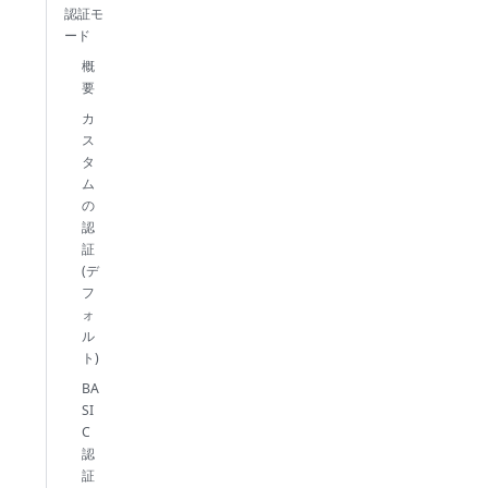
認証モ
ード
概
要
カ
ス
タ
ム
の
認
証
(デ
フ
ォ
ル
ト)
BA
SI
C
認
証