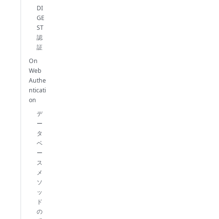
DI
GE
ST
認
証
On
Web
Authe
nticati
on
デ
ー
タ
ベ
ー
ス
メ
ソ
ッ
ド
の