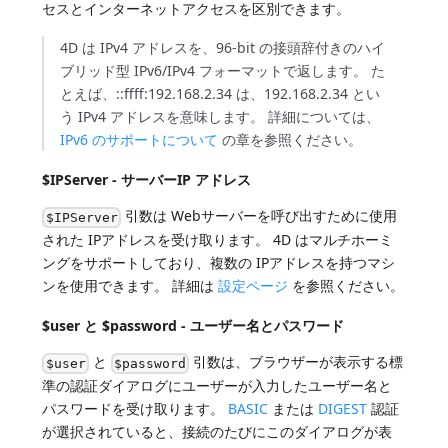
セスとインターネットアクセスを区別できます。
4D は IPv4 アドレスを、96-bit の接頭辞付きのハイ
ブリッド型 IPv6/IPv4 フォーマットで返します。 た
とえば、::ffff:192.168.2.34 は、192.168.2.34 とい
う IPv4 アドレスを意味します。 詳細については、
IPv6 のサポートについて
の章を参照ください。
$IPServer - サーバーIP アドレス
引数は Webサーバーを呼び出すために使用
$IPServer
された IPアドレスを受け取ります。 4D はマルチホーミ
ングをサポートしており、複数の IPアドレスを持つマシ
ンを使用できます。 詳細は
設定ページ
を参照ください。
$user と $password - ユーザー名とパスワード
と
引数は、ブラウザーが表示する標
$user
$password
準の認証ダイアログにユーザーが入力したユーザー名と
パスワードを受け取ります。
BASIC
または
DIGEST
認証
が選択されていると、接続のたびにこのダイアログが表