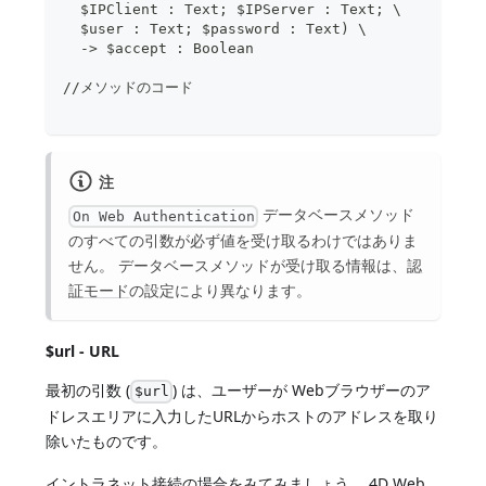
  $IPClient : Text; $IPServer : Text; \
  $user : Text; $password : Text) \
  -> $accept : Boolean
//メソッドのコード
注
データベースメソッド
On Web Authentication
のすべての引数が必ず値を受け取るわけではありま
せん。 データベースメソッドが受け取る情報は、
認
証モード
の設定により異なります。
$url - URL
最初の引数 (
) は、ユーザーが Webブラウザーのア
$url
ドレスエリアに入力したURLからホストのアドレスを取り
除いたものです。
イントラネット接続の場合をみてみましょう。 4D Web