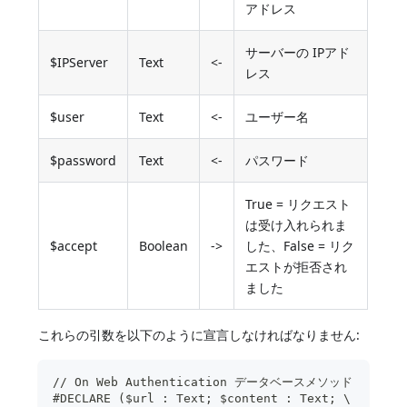
アドレス
サーバーの IPアド
$IPServer
Text
<-
レス
$user
Text
<-
ユーザー名
$password
Text
<-
パスワード
True = リクエスト
は受け入れられま
$accept
Boolean
->
した、False = リク
エストが拒否され
ました
これらの引数を以下のように宣言しなければなりません:
// On Web Authentication データベースメソッド
#DECLARE ($url : Text; $content : Text; \