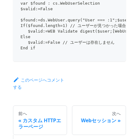
 var $found : cs.WebUserSelection
 $valid:=False
 $found:=ds.WebUser.query("User === :1";$user)
 If($found.length=1) // ユーザーが見つかった場合
    $valid:=WEB Validate digest($user;[WebUser]p
 Else
    $valid:=False // ユーザーは存在しません
 End if
このページへコメント
する
前へ
次へ
カスタム HTTPエ
Webセッション
ラーページ