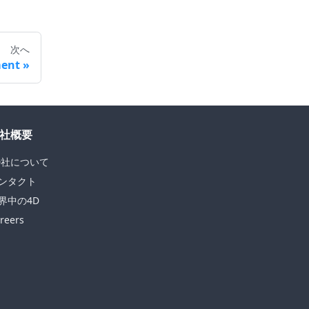
次へ
ment
社概要
D社について
ンタクト
界中の4D
reers