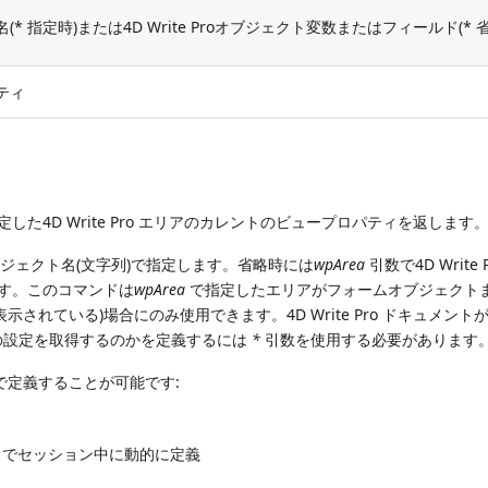
* 指定時)または4D Write Proオブジェクト変数またはフィールド(* 
ティ
した4D Write Pro エリアのカレントのビュープロパティを返します
ジェクト名(文字列)で指定します。省略時には
wpArea
引数で4D Write 
ます。このコマンドは
wpArea
で指定したエリアがフォームオブジェクト
れている)場合にのみ使用できます。4D Write Pro ドキュメント
の設定を取得するのかを定義するには
*
引数を使用する必要があります
方法で定義することが可能です:
とでセッション中に動的に定義