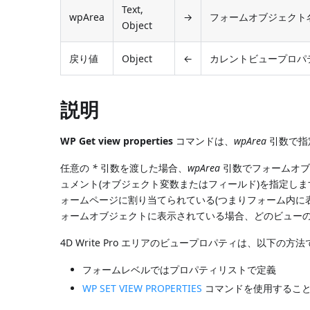
Text,
wpArea
→
フォームオブジェクト名(
Object
戻り値
Object
←
カレントビュープロパ
説明
WP Get view properties
コマンドは、
wpArea
引数で指定
任意の
*
引数を渡した場合、
wpArea
引数でフォームオブ
ュメント(オブジェクト変数またはフィールド)を指定し
ォームページに割り当てられている(つまりフォーム内に表示さ
ォームオブジェクトに表示されている場合、どのビュー
4D Write Pro エリアのビュープロパティは、以下の
フォームレベルではプロパティリストで定義
WP SET VIEW PROPERTIES
コマンドを使用するこ