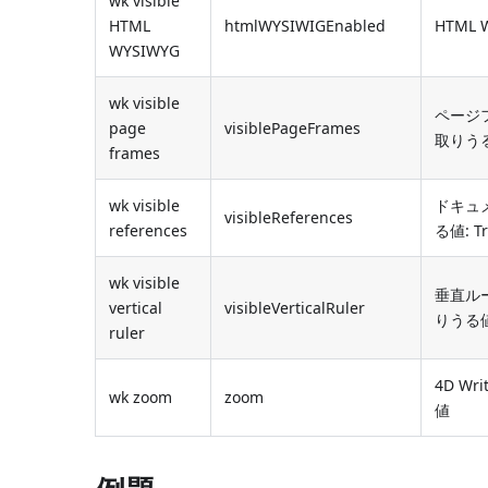
wk visible
HTML
htmlWYSIWIGEnabled
HTML
WYSIWYG
wk visible
ページ
page
visiblePageFrames
取りうる値
frames
wk visible
ドキュ
visibleReferences
references
る値: Tr
wk visible
垂直ル
vertical
visibleVerticalRuler
りうる値:
ruler
4D W
wk zoom
zoom
値