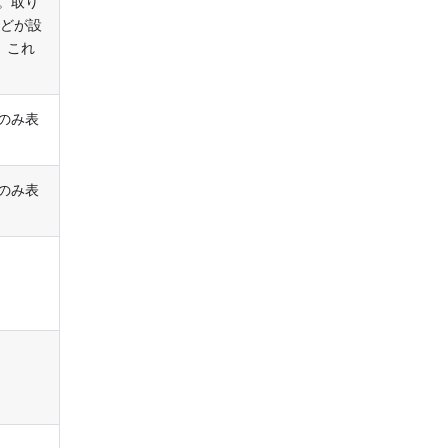
。取り
などが設
。これ
のみ表
のみ表