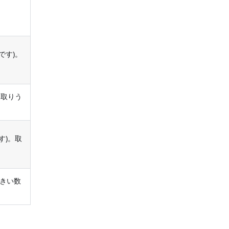
です)。
。取りう
す)。取
大きい数