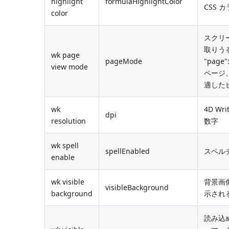
highlight
formulaHighlightColor
CSS カ
color
スクリー
取りうる
wk page
pageMode
"pa
view mode
ページ、
適した
wk
4D W
dpi
resolution
数字
wk spell
spellEnabled
スペルチ
enable
wk visible
背景画
visibleBackground
background
示される
読み込