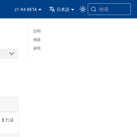
検索
21 R4 BETA
日本語
説明
例題
参照
ドまたは