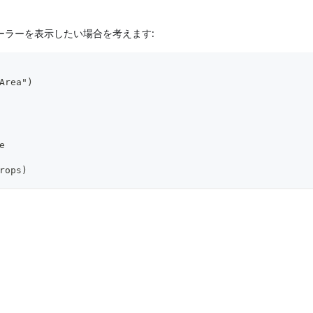
みルーラーを表示したい場合を考えます:
Area")
e
rops)