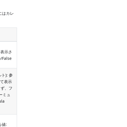
にはカレ
て表示さ
False
ト): 参
して表示
らず、フ
ォーミュ
la
る値: