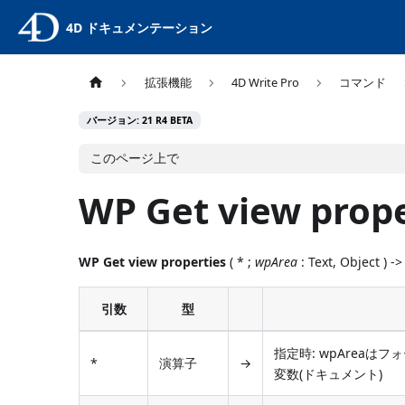
4D ドキュメンテーション
拡張機能
4D Write Pro
コマンド
バージョン: 21 R4 BETA
このページ上で
WP Get view prope
WP Get view properties
( * ;
wpArea
: Text, Object )
引数
型
指定時: wpAreaは
*
演算子
→
変数(ドキュメント)