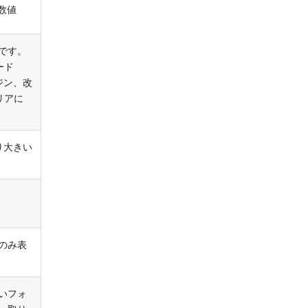
整数値
ドです。
ード
ジン、改
リアに
より大きい
のみ表
いフォ