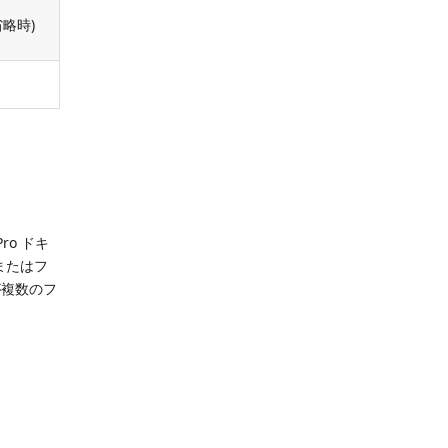
省略時)
。
Pro ドキ
またはフ
が複数のフ
。