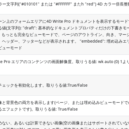
ラー文字列("#010101" または "#FFFFFF" またh "red") 4D カラー倍長
ン上のフォームエリアに4D Write Pro ドキュメントを表示するモー
値(文字列): "draft": 基本的なドキュメントプロパティだけの下書きモ
ge": もっとも完全なビューモードで、ページのアウトライン、向き、マー
ヘッダー、フッターなどが表示されます。 "embedded": 埋め込みエ
ビューモード
rite Pro エリアのコンテンツの画面解像度。取りうる値: wk auto (0) 1
ェックを有効化します。取りうる値:True/False
像と背景色の両方を表示します(ページ、または埋め込みビューモードで
エフェクトです)。取りうる値: True/False
めない、あるいは計算できない画像(空の画像またはサポートされていな