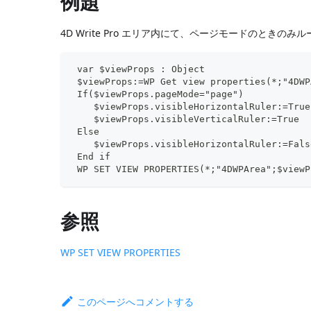
例題
4D Write Pro エリア内にて、ページモードのときの
 var $viewProps : Object
 $viewProps:=WP Get view properties(*;"4DWP
 If($viewProps.pageMode="page")
    $viewProps.visibleHorizontalRuler:=True
    $viewProps.visibleVerticalRuler:=True
 Else
    $viewProps.visibleHorizontalRuler:=Fals
 End if
 WP SET VIEW PROPERTIES(*;"4DWPArea";$viewP
参照
WP SET VIEW PROPERTIES
このページへコメントする