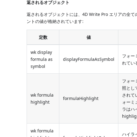
返されるオブジェクト
返されるオブジェクトには、4D Write Pro エリ
ントの値が格納されています:
定数
値
wk display
フォー
formula as
displayFormulaAsSymbol
れている場
symbol
フォーミ
照として
wk formula
されてい
formulaHighlight
highlight
ォーミュ
ラはハ
high
wk formula
ハイライ