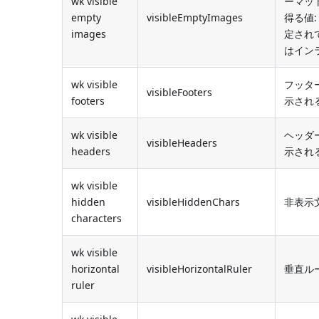
wk visible
ーマッ
empty
visibleEmptyImages
得る値:
images
定され
はイン
wk visible
フッタ
visibleFooters
footers
示される
wk visible
ヘッダ
visibleHeaders
headers
示される
wk visible
hidden
visibleHiddenChars
非表示文
characters
wk visible
horizontal
visibleHorizontalRuler
垂直ルー
ruler