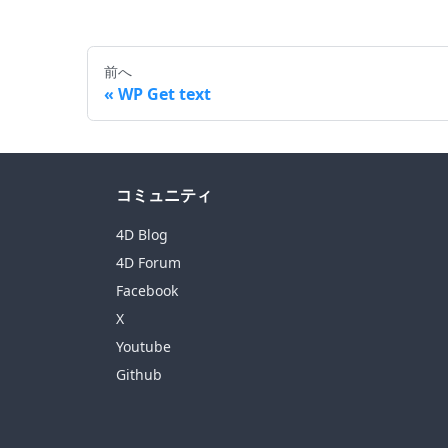
前へ
WP Get text
コミュニティ
4D Blog
4D Forum
Facebook
X
Youtube
Github