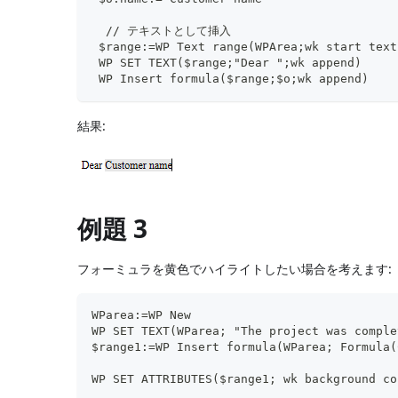
  // テキストとして挿入
 $range:=WP Text range(WPArea;wk start text
 WP SET TEXT($range;"Dear ";wk append)
 WP Insert formula($range;$o;wk append)
結果:
例題 3
フォーミュラを黄色でハイライトしたい場合を考えます:
WParea:=WP New
WP SET TEXT(WParea; "The project was comple
$range1:=WP Insert formula(WParea; Formula(
WP SET ATTRIBUTES($range1; wk background co