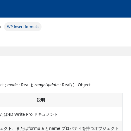
WP Insert formula
a
ct ;
mode
: Real {;
rangeUpdate
: Real} ) : Object
説明
4D Write Pro ドキュメント
クト、またはformula とname プロパティを持つオブジェクト