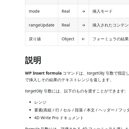
mode
Real
→
挿入モード
rangeUpdate
Real
→
挿入されたコンテン
戻り値
Object
←
フォーミュラの結果
説明
WP Insert formula
コマンドは、
targetObj
引数で指定
で挿入しその結果のテキストレンジを返します。
targetObj
引数には、以下のものを渡すことができます:
レンジ
要素(表組 / 行 / セル / 段落 / 本文 / ヘッダー /
4D Write Pro ドキュメント
formula
引数には、評価される 4D フォーミュラを渡しま