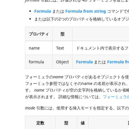
Formula
または
Formula from string
コマンドで
または以下の2つのプロパティを格納しているオブジ
プロパティ
型
name
Text
ドキュメント内で表示するフ
formula
Object
Formula
または
Formula fr
フォーミュラの
name
プロパティがあるオブジェクトを使
フォーミュラ参照ではなくそのname の名前が表示され
す。
name
プロパティが空の文字列を格納しているか省
が表示されます。 詳細な情報については、
フォーミュラ
mode
引数には、使用する挿入モードを指定する、以下の
定数
型
値