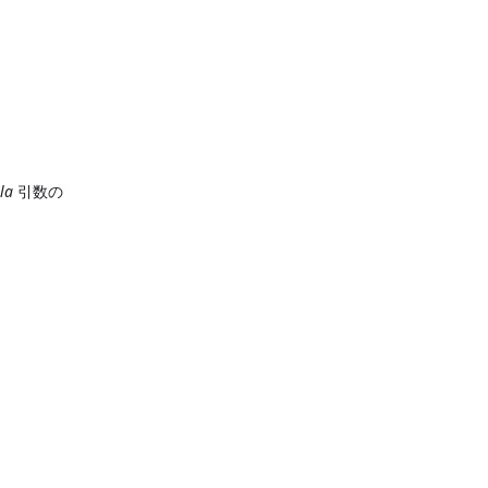
la
引数の