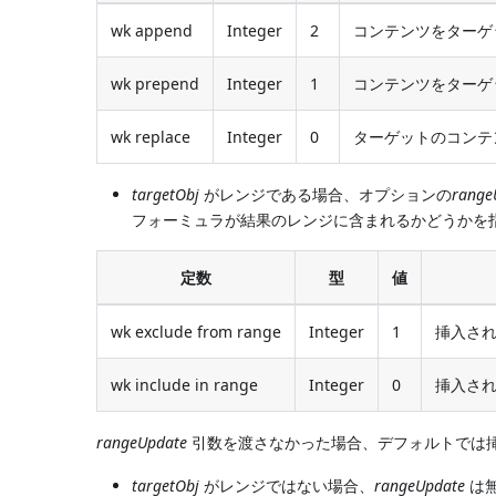
wk append
Integer
2
コンテンツをターゲ
wk prepend
Integer
1
コンテンツをターゲ
wk replace
Integer
0
ターゲットのコンテ
targetObj
がレンジである場合、オプションの
range
フォーミュラが結果のレンジに含まれるかどうかを
定数
型
値
wk exclude from range
Integer
1
挿入さ
wk include in range
Integer
0
挿入され
rangeUpdate
引数を渡さなかった場合、デフォルトでは
targetObj
がレンジではない場合、
rangeUpdate
は