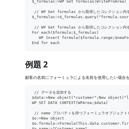
 $_formulas:=WP Get formulas(WriteProArea)
  // WP Get formulas から取得したコレクション
 $_formulas:=$_formulas.query("formula.sour
  // WP Get formulas から取得したコレクション
 For each($formula;$_formulas)
    WP Insert formula($formula.range;$newFo
 End for each
例題 2
顧客の名前にフォーミュラによる名前を使用したい場合を
  // データを追加する
 $data:=New object("customer";New object("l
 WP SET DATA CONTEXT(WPArea;$data)
  // name プロパティを持つフォーミュラオブジェク
 $o:=New object
 $o.formula:=Formula(This.data.customer.fir
 $o.name:="Customer name"