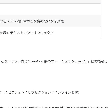
ツをレンジ内に含めるか含めないかを指定
を表すテキストレンジオブジェクト
したターゲット内に
formula
引数のフォーミュラを、
mode
引数で指定し
 フッター / セクション / サブセクション / インライン画像)
す。 以下のものを渡すことができます: 以下のものを渡すことができま