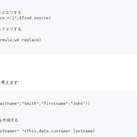
内をクエリする
ce =:1";$find.source)
内をクエリする
rmula;wk replace)
考えます:
astname";"Smith";"firstname";"John"))
トを作成する
stname+" "+This.data.customer.lastname)