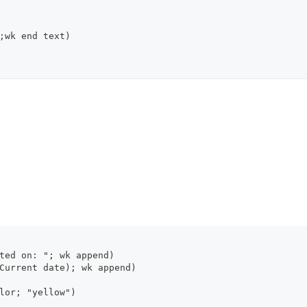
;wk end text)
ted on: "; wk append)
Current date); wk append)
lor; "yellow")