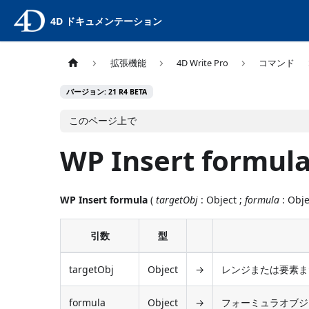
4D ドキュメンテーション
拡張機能
4D Write Pro
コマンド
バージョン: 21 R4 BETA
このページ上で
WP Insert formul
WP Insert formula
(
targetObj
: Object ;
formula
: Obje
引数
型
targetObj
Object
→
レンジまたは要素または
formula
Object
→
フォーミュラオブジェ