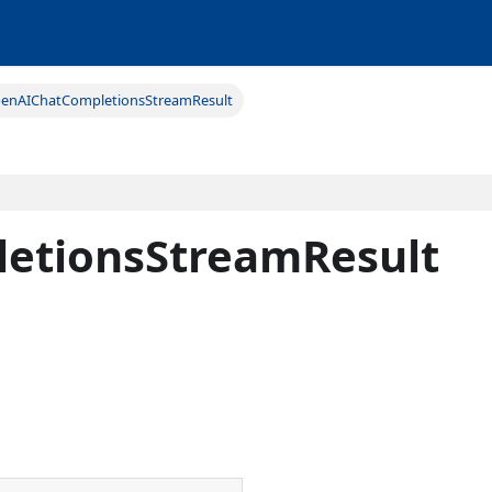
enAIChatCompletionsStreamResult
etionsStreamResult