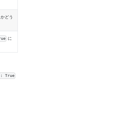
。
たかどう
に
rue
e: True