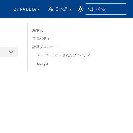
検索
21 R4 BETA
日本語
継承元
プロパティ
計算プロパティ
オーバーライドされたプロパティ
usage