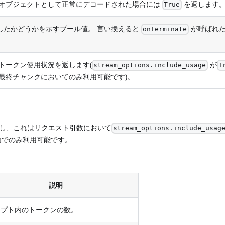
オブジェクトとして正常にデコードされた場合には
を返します
True
了したかどうかを示すブール値。 言い換えると
が呼ばれ
onTerminate
トークン使用状況を返します(
が
stream_options.include_usage
T
最終チャンクにおいてのみ利用可能です)。
し、これはリクエスト引数において
stream_options.include_usag
内でのみ利用可能です。
説明
ンプト内のトークンの数。