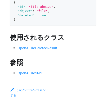
{
"id"
:
"file-abc123"
,
"object"
:
"file"
,
"deleted"
:
true
}
使用されるクラス
OpenAIFileDeletedResult
参照
OpenAIFilesAPI
このページへコメント
する