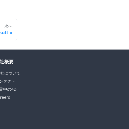
次へ
sult
社概要
D社について
ンタクト
界中の4D
reers