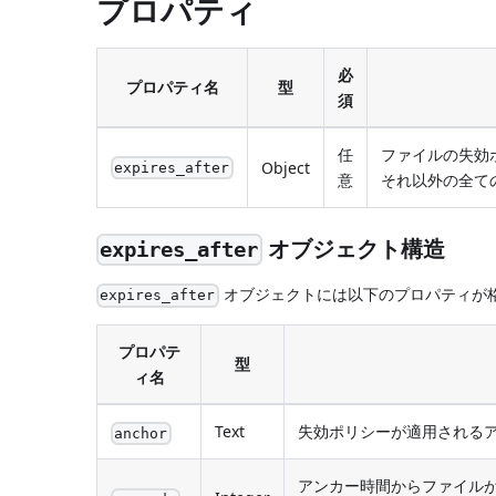
プロパティ
必
プロパティ名
型
須
任
ファイルの失効
Object
expires_after
意
それ以外の全て
オブジェクト構造
expires_after
オブジェクトには以下のプロパティが格
expires_after
プロパテ
型
ィ名
Text
失効ポリシーが適用されるア
anchor
アンカー時間からファイルが有効期