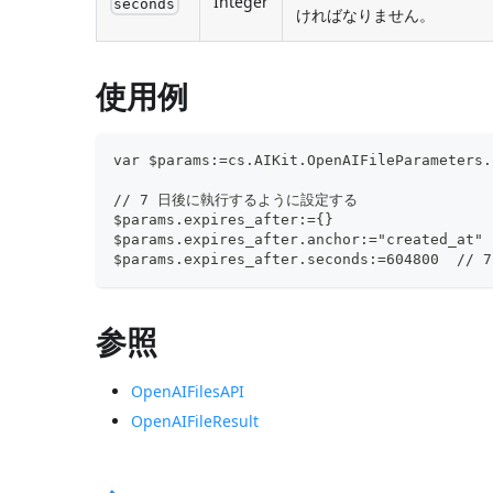
Integer
seconds
ければなりません。
使用例
var $params:=cs.AIKit.OpenAIFileParameters.
// 7 日後に執行するように設定する
$params.expires_after:={}
$params.expires_after.anchor:="created_at"
$params.expires_after.seconds:=604800  //
参照
OpenAIFilesAPI
OpenAIFileResult