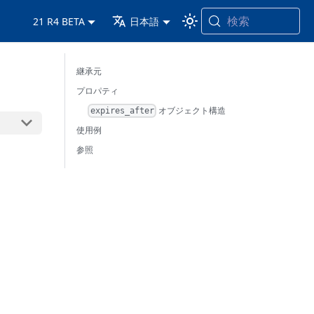
検索
21 R4 BETA
日本語
継承元
プロパティ
オブジェクト構造
expires_after
使用例
参照