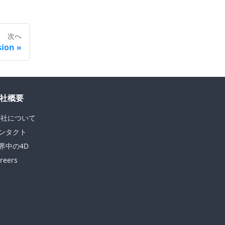
次へ
sion
社概要
D社について
ンタクト
界中の4D
reers