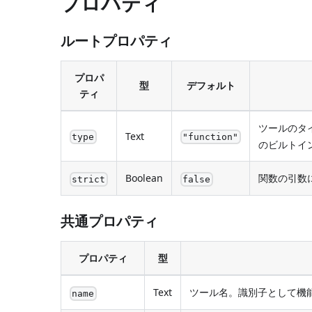
プロパティ
ルートプロパティ
プロパ
型
デフォルト
ティ
ツールのタ
Text
type
"function"
のビルトイ
Boolean
関数の引数
strict
false
共通プロパティ
プロパティ
型
Text
ツール名。識別子として機
name