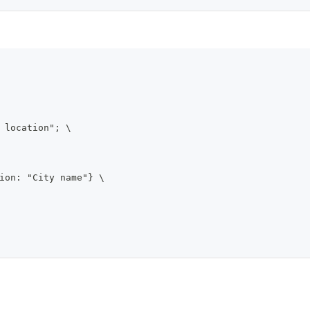
 location"; \
ion: "City name"} \