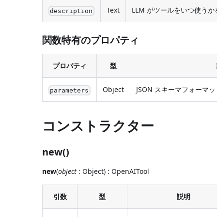
Text
LLM がツールをいつ使う
description
関数特有のプロパティ
プロパティ
型
Object
JSON スキーマフォー
parameters
コンストラクター
new()
new
(
object
: Object) : OpenAITool
引数
型
説明