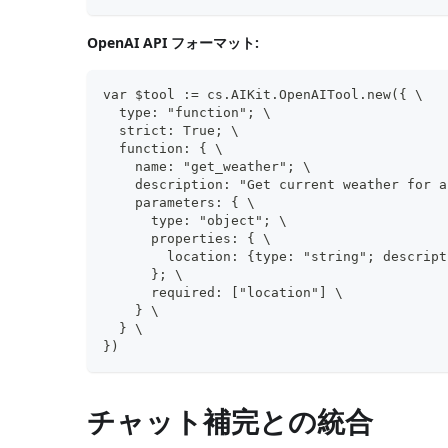
OpenAI API フォーマット:
var $tool := cs.AIKit.OpenAITool.new({ \
  type: "function"; \
  strict: True; \
  function: { \
    name: "get_weather"; \
    description: "Get current weather for a
    parameters: { \
      type: "object"; \
      properties: { \
        location: {type: "string"; descript
      }; \
      required: ["location"] \
    } \
  } \
})
チャット補完との統合