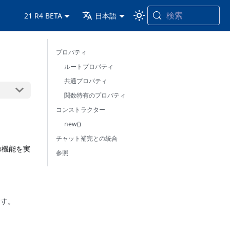
検索
21 R4 BETA
日本語
プロパティ
ルートプロパティ
共通プロパティ
関数特有のプロパティ
コンストラクター
new()
チャット補完との統合
の機能を実
参照
ます。