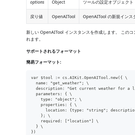
options
Object
ツールの設定オブジェクト
戻り値
OpenAITool
OpenAITool の新規イン
新しい OpenAITool インスタンスを作成します。 こ
れます。
サポートされるフォーマット
簡易フォーマット:
var $tool := cs.AIKit.OpenAITool.new({ \
  name: "get_weather"; \
  description: "Get current weather for a l
  parameters: { \
    type: "object"; \
    properties: { \
      location: {type: "string"; descriptio
    }; \
    required: ["location"] \
  } \
})