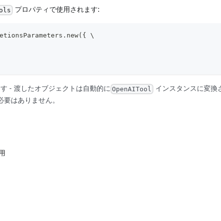
プロパティで使用されます:
ols
etionsParameters.new({ \
 - 渡したオブジェクトは自動的に
インスタンスに変換
OpenAITool
必要はありません。
用