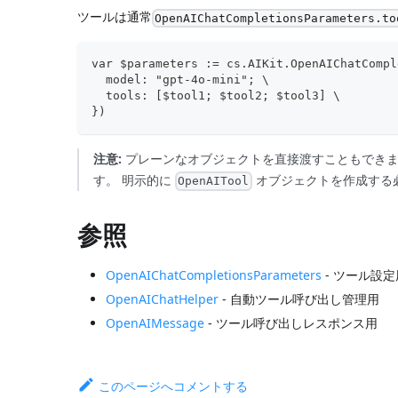
ツールは通常
OpenAIChatCompletionsParameters.to
var $parameters := cs.AIKit.OpenAIChatCompl
  model: "gpt-4o-mini"; \
  tools: [$tool1; $tool2; $tool3] \
})
注意:
プレーンなオブジェクトを直接渡すこともできます
す。 明示的に
オブジェクトを作成する
OpenAITool
参照
OpenAIChatCompletionsParameters
- ツール設定
OpenAIChatHelper
- 自動ツール呼び出し管理用
OpenAIMessage
- ツール呼び出しレスポンス用
このページへコメントする