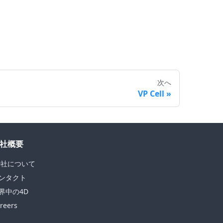
次へ
VP Cell
社概要
D社について
ンタクト
界中の4D
reers