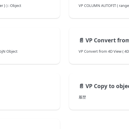
} ) : Object
VP COLUMN AUTOFIT ( rangeOb
📄️
VP Convert fro
bjN Object
VP Convert from 4D View ( 
📄️
VP Copy to obje
履歴