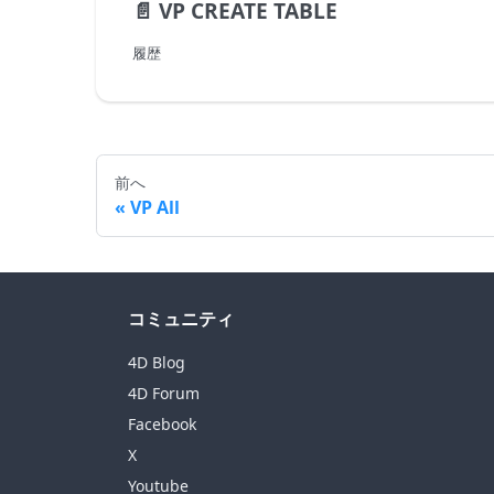
📄️
VP CREATE TABLE
履歴
前へ
VP All
コミュニティ
4D Blog
4D Forum
Facebook
X
Youtube