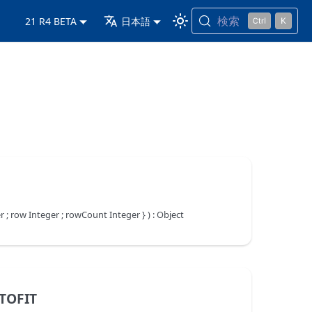
検索
21 R4 BETA
日本語
 ; row Integer ; rowCount Integer } ) : Object
TOFIT