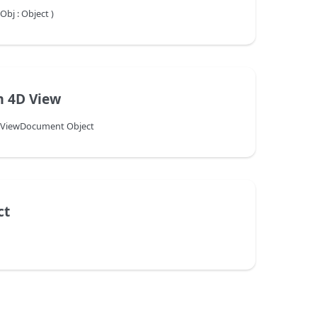
j : Object )
m 4D View
4DViewDocument Object
ct