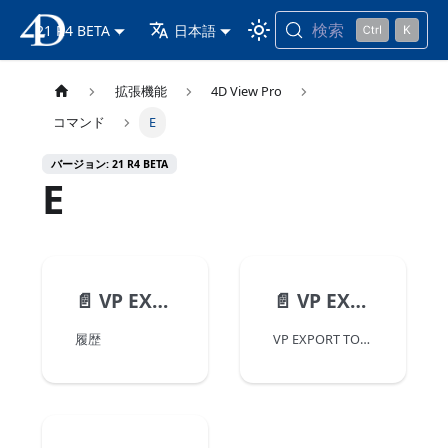
検索
21 R4 BETA
4D ドキュメンテーション
日本語
拡張機能
4D View Pro
コマンド
E
バージョン: 21 R4 BETA
E
📄️
VP EXPORT DOCUMENT
📄️
VP EXPORT TO BLOB
履歴
VP EXPORT TO BLOB ( vpAreaName Object )