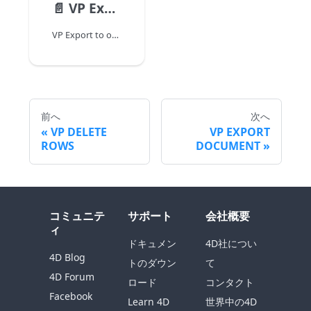
📄️
VP Export to object
VP Export to object ( vpAreaName Object} ) : Object
前へ
次へ
VP DELETE
VP EXPORT
ROWS
DOCUMENT
コミュニテ
サポート
会社概要
ィ
ドキュメン
4D社につい
4D Blog
トのダウン
て
4D Forum
ロード
コンタクト
Facebook
Learn 4D
世界中の4D